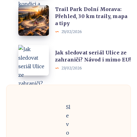
vaše
zažít!
Trail
Trail Park Dolní Morava:
zdraví,
Přehled, 30 km traily, mapa
Park
kondici
a tipy
Dolní
a
25/02/2026
Morava:
psychiku
Přehled,
Jak
30
Jak sledovat seriál Ulice ze
sledovat
zahraničí? Návod i mimo EU!
km
seriál
23/02/2026
traily,
Ulice
mapa
ze
a
zahraničí?
tipy
Návod
Sl
i
e
mimo
v
EU!
o