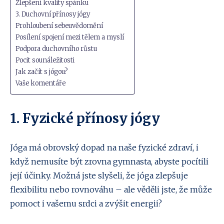
Zlepšení kvality spánku
3. Duchovní přínosy jógy
Prohloubení sebeuvědomění
Posílení spojení mezi tělem a myslí
Podpora duchovního růstu
Pocit sounáležitosti
Jak začít s jógou?
Vaše komentáře
1. Fyzické přínosy jógy
Jóga má obrovský dopad na naše fyzické zdraví, i
když nemusíte být zrovna gymnasta, abyste pocítili
její účinky. Možná jste slyšeli, že jóga zlepšuje
flexibilitu nebo rovnováhu – ale věděli jste, že může
pomoct i vašemu srdci a zvýšit energii?