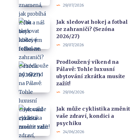
dětí:
a
29/07/2026
Co
naše
Jak
Jak sledovat hokej a fotbal
to
zkušenost
ze zahraničí? (Sezóna
sledovat
znamená,
2026/27)
hokej
jak
29/07/2026
a
probíhá
fotbal
léčba
Prodloužený víkend na
Prodloužený
ze
a
Pálavě: Tohle luxusní
víkend
zahraničí?
náš
ubytování zkrátka musíte
na
(Sezóna
boj
zažít!
Pálavě:
2026/27)
s
29/06/2026
Tohle
klidovým
Jak
Jak může cyklistika změnit
luxusní
režimem
vaše zdraví, kondici a
může
ubytování
psychiku
cyklistika
zkrátka
24/06/2026
změnit
musíte