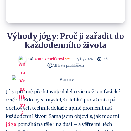
Výhody jógy: Proč ji zařadit do
každodenního života
Od
Anna Venclíková
12/11/2024
268
Affiliate prohlášení
Jóga pro mě představuje daleko víc než jen fyzické
cvičení. Kdo by si myslel, že lehké protažení a pár
dechových technik dokáže úplně proměnit náš
každodenní život? Sama jsem objevila, jak moc mi
jóga
pomáhá na těle i na duši – a věřte mi, těch