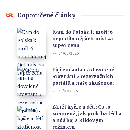
Doporučené články
Kam
Kam do Polska k moři: 6
nejoblíbenějších míst za
do
super cenu
Polska
04/08/2026
k
moři:
Půjčení
Půjčení auta na dovolené.
6
Srovnání 5 rezervačních
auta
nejoblíbenějších
portálů a naše zkušenost
na
míst
30/07/2026
dovolené.
za
Srovnání
super
Zánět kyčle u dětí: Co to
Zánět
5
cenu
znamená, jak probíhá léčba
kyčle
rezervačních
a náš boj s klidovým
u
portálů
režimem