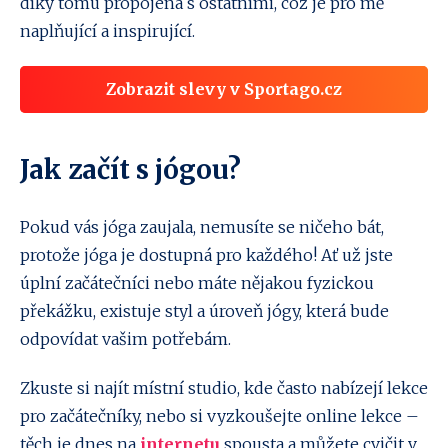
díky tomu propojena s ostatními, což je pro mě
naplňující a inspirující.
Zobrazit slevy v Sportago.cz
Jak začít s jógou?
Pokud vás jóga zaujala, nemusíte se ničeho bát,
protože jóga je dostupná pro každého! Ať už jste
úplní začátečníci nebo máte nějakou fyzickou
překážku, existuje styl a úroveň jógy, která bude
odpovídat vašim potřebám.
Zkuste si najít místní studio, kde často nabízejí lekce
pro začátečníky, nebo si vyzkoušejte online lekce –
těch je dnes na
internetu
spousta a můžete cvičit v