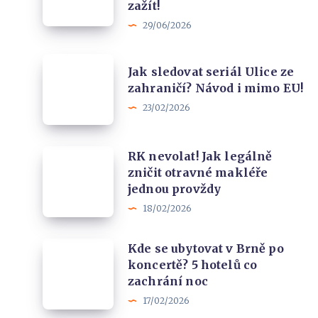
na
portálů
zažít!
Pálavě:
a
29/06/2026
Tohle
naše
Jak
luxusní
zkušenost
Jak sledovat seriál Ulice ze
sledovat
ubytování
zahraničí? Návod i mimo EU!
seriál
zkrátka
23/02/2026
Ulice
musíte
ze
zažít!
RK
RK nevolat! Jak legálně
zahraničí?
zničit otravné makléře
nevolat!
Návod
jednou provždy
Jak
i
18/02/2026
legálně
mimo
zničit
EU!
Kde
Kde se ubytovat v Brně po
otravné
koncertě? 5 hotelů co
se
makléře
zachrání noc
ubytovat
jednou
17/02/2026
v
provždy