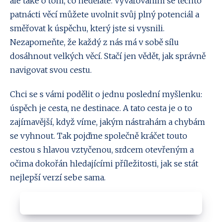
ale také o tom, co neděláte. Vyvarováním se těchto
patnácti věcí můžete uvolnit svůj plný potenciál a
směřovat k úspěchu, který jste si vysnili.
Nezapomeňte, že každý z nás má v sobě sílu
dosáhnout velkých věcí. Stačí jen vědět, jak správně
navigovat svou cestu.
Chci se s vámi podělit o jednu poslední myšlenku:
úspěch je cesta, ne destinace. A tato cesta je o to
zajímavější, když víme, jakým nástrahám a chybám
se vyhnout. Tak pojďme společně kráčet touto
cestou s hlavou vztyčenou, srdcem otevřeným a
očima dokořán hledajícími příležitosti, jak se stát
nejlepší verzí sebe sama.