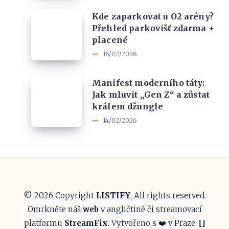
Brně
Kde
Kde zaparkovat u O2 arény?
po
Přehled parkovišť zdarma +
zaparkovat
koncertě?
placené
u
5
16/02/2026
O2
hotelů
arény?
co
Manifest
Manifest moderního táty:
Přehled
zachrání
Jak mluvit „Gen Z“ a zůstat
moderního
parkovišť
králem džungle
noc
táty:
zdarma
14/02/2026
Jak
+
mluvit
placené
„Gen
Z“
a
© 2026 Copyright
LISTIFY
, All rights reserved.
zůstat
Omrkněte náš
web
v angličtině či streamovací
králem
platformu
StreamFix
. Vytvořeno s ❤️ v Praze.
⌊
⌋
džungle