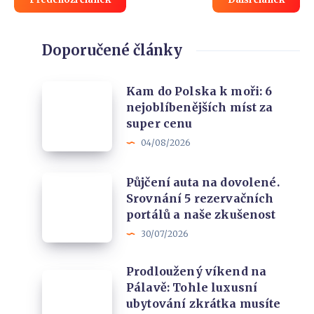
Doporučené články
Kam
Kam do Polska k moři: 6
nejoblíbenějších míst za
do
super cenu
Polska
04/08/2026
k
moři:
Půjčení
Půjčení auta na dovolené.
6
Srovnání 5 rezervačních
auta
nejoblíbenějších
portálů a naše zkušenost
na
míst
30/07/2026
dovolené.
za
Srovnání
super
Prodloužený víkend na
Prodloužený
5
cenu
Pálavě: Tohle luxusní
víkend
rezervačních
ubytování zkrátka musíte