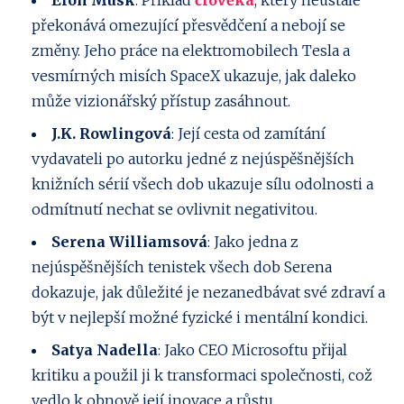
Elon Musk
: Příklad
člověka
, který neustále
překonává omezující přesvědčení a nebojí se
změny. Jeho práce na elektromobilech Tesla a
vesmírných misích SpaceX ukazuje, jak daleko
může vizionářský přístup zasáhnout.
J.K. Rowlingová
: Její cesta od zamítání
vydavateli po autorku jedné z nejúspěšnějších
knižních sérií všech dob ukazuje sílu odolnosti a
odmítnutí nechat se ovlivnit negativitou.
Serena Williamsová
: Jako jedna z
nejúspěšnějších tenistek všech dob Serena
dokazuje, jak důležité je nezanedbávat své zdraví a
být v nejlepší možné fyzické i mentální kondici.
Satya Nadella
: Jako CEO Microsoftu přijal
kritiku a použil ji k transformaci společnosti, což
vedlo k obnově její inovace a růstu.