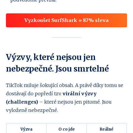
Vyzkoušet SurfShark » 87% sleva
Výzvy, které nejsou jen
nebezpečné. Jsou smrtelné
TikTok miluje šokující obsah. A právě díky tomu se
dostávají do popředí tzv.
virální výzvy
(challenges)
– které nejsou jen pitomé. Jsou
vyloženě nebezpečné.
Výzva
O co jde
Reálné