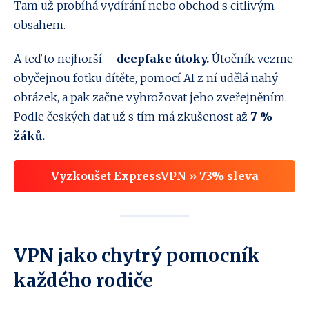
Tam už probíhá vydírání nebo obchod s citlivým
obsahem.
A teď to nejhorší –
deepfake útoky.
Útočník vezme
obyčejnou fotku dítěte, pomocí AI z ní udělá nahý
obrázek, a pak začne vyhrožovat jeho zveřejněním.
Podle českých dat už s tím má zkušenost až
7 %
žáků.
Vyzkoušet ExpressVPN » 73% sleva
VPN jako chytrý pomocník
každého rodiče