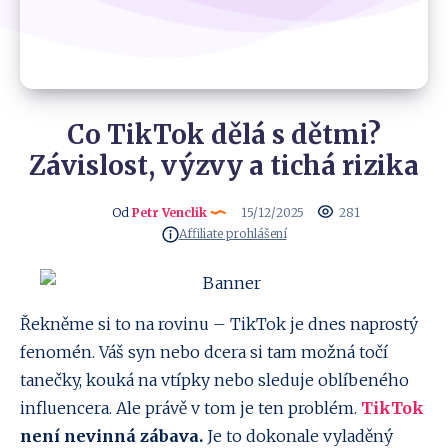
Co TikTok dělá s dětmi?
Závislost, výzvy a tichá rizika
Od
Petr Venclik
15/12/2025
281
Affiliate prohlášení
Řekněme si to na rovinu – TikTok je dnes naprostý
fenomén. Váš syn nebo dcera si tam možná točí
tanečky, kouká na vtípky nebo sleduje oblíbeného
influencera. Ale právě v tom je ten problém.
TikTok
není nevinná zábava.
Je to dokonale vyladěný