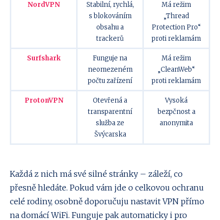
NordVPN
Stabilní, rychlá,
Má režim
s blokováním
„Thread
obsahu a
Protection Pro“
trackerů
proti reklamám
Surfshark
Funguje na
Má režim
neomezeném
„CleanWeb“
počtu zařízení
proti reklamám
ProtonVPN
Otevřená a
Vysoká
transparentní
bezpčnost a
služba ze
anonymita
Švýcarska
Každá z nich má své silné stránky – záleží, co
přesně hledáte. Pokud vám jde o celkovou ochranu
celé rodiny, osobně doporučuju nastavit VPN přímo
na domácí WiFi. Funguje pak automaticky i pro