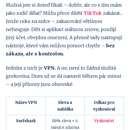
Možná jste si doteď říkali – dobře, ale co s tím mám
jako rodič dělat? Můžu přece dítěti
TikTok
zakázat…
Jenže ruku na srdce – zakazování většinou
nefunguje. Děti si aplikaci stáhnou znovu, použijí
jiný účet, obejdou omezení. A přesně tady nastupují
nástroje, které vám můžou pomoct chytře –
bez
zákazu, ale s kontrolou.
Jedním z nich je
VPN.
A ne, není to žádná složitá
geekovina. Dnes už se dá nastavit během pár minut
– a její přínosy jsou obrovské.
Název VPN
Sleva a
Odkaz pro
nabídka
vyzkoušení
Surfshark
86% sleva + 4
Vyzkoušet
měsíce zdarma