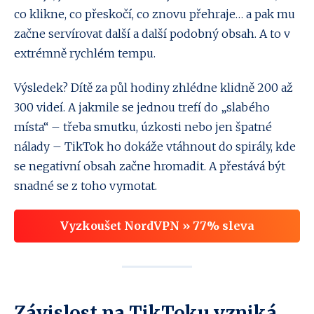
co klikne, co přeskočí, co znovu přehraje… a pak mu
začne servírovat další a další podobný obsah. A to v
extrémně rychlém tempu.
Výsledek? Dítě za půl hodiny zhlédne klidně 200 až
300 videí. A jakmile se jednou trefí do „slabého
místa“ – třeba smutku, úzkosti nebo jen špatné
nálady – TikTok ho dokáže vtáhnout do spirály, kde
se negativní obsah začne hromadit. A přestává být
snadné se z toho vymotat.
Vyzkoušet NordVPN » 77% sleva
Závislost na TikToku vzniká