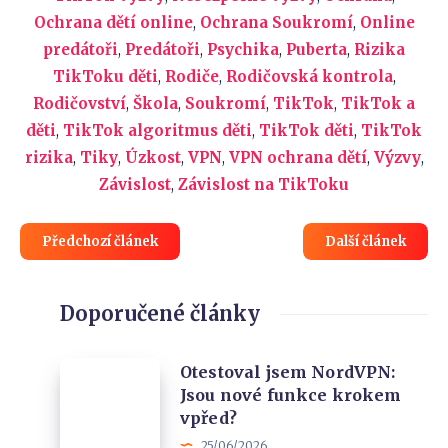
Ochrana dětí online
,
Ochrana Soukromí
,
Online
predátoři
,
Predátoři
,
Psychika
,
Puberta
,
Rizika
TikToku děti
,
Rodiče
,
Rodičovská kontrola
,
Rodičovství
,
Škola
,
Soukromí
,
TikTok
,
TikTok a
děti
,
TikTok algoritmus děti
,
TikTok děti
,
TikTok
rizika
,
Tiky
,
Úzkost
,
VPN
,
VPN ochrana dětí
,
Výzvy
,
Závislost
,
Závislost na TikToku
Předchozí článek
Další článek
Doporučené články
Otestoval
Otestoval jsem NordVPN:
Jsou nové funkce krokem
jsem
vpřed?
NordVPN:
25/06/2026