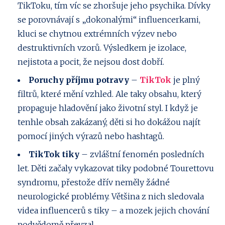
TikToku, tím víc se zhoršuje jeho psychika. Dívky
se porovnávají s „dokonalými“ influencerkami,
kluci se chytnou extrémních výzev nebo
destruktivních vzorů. Výsledkem je izolace,
nejistota a pocit, že nejsou dost dobří.
Poruchy příjmu potravy
–
TikTok
je plný
filtrů, které mění vzhled. Ale taky obsahu, který
propaguje hladovění jako životní styl. I když je
tenhle obsah zakázaný, děti si ho dokážou najít
pomocí jiných výrazů nebo hashtagů.
TikTok tiky
– zvláštní fenomén posledních
let. Děti začaly vykazovat tiky podobné Tourettovu
syndromu, přestože dřív neměly žádné
neurologické problémy. Většina z nich sledovala
videa influencerů s tiky – a mozek jejich chování
podvědomě převzal.