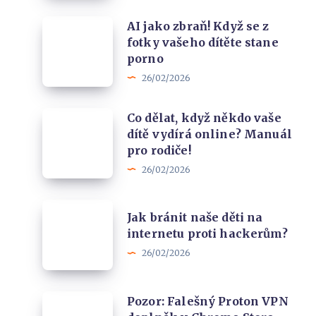
testů
testů
AI
AI jako zbraň! Když se z
rychlostí
fotky vašeho dítěte stane
jako
z
porno
zbraň!
Prahy
26/02/2026
Když
se
Co
Co dělat, když někdo vaše
z
dítě vydírá online? Manuál
dělat,
fotky
pro rodiče!
když
vašeho
26/02/2026
někdo
dítěte
vaše
stane
Jak
dítě
Jak bránit naše děti na
porno
bránit
internetu proti hackerům?
vydírá
naše
26/02/2026
online?
děti
Manuál
na
pro
Pozor:
Pozor: Falešný Proton VPN
internetu
rodiče!