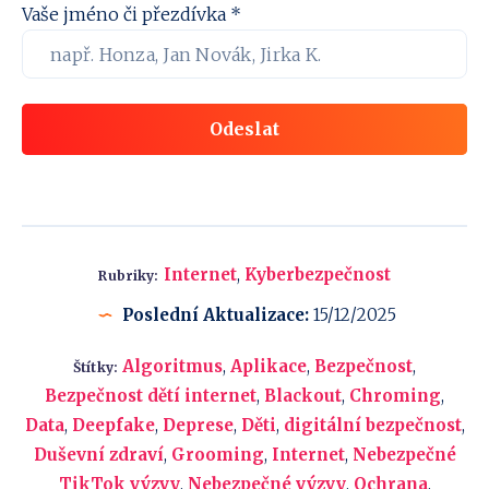
Vaše jméno či přezdívka *
Odeslat
Internet
,
Kyberbezpečnost
Rubriky:
Poslední Aktualizace:
15/12/2025
Algoritmus
,
Aplikace
,
Bezpečnost
,
Štítky:
Bezpečnost dětí internet
,
Blackout
,
Chroming
,
Data
,
Deepfake
,
Deprese
,
Děti
,
digitální bezpečnost
,
Duševní zdraví
,
Grooming
,
Internet
,
Nebezpečné
TikTok výzvy
,
Nebezpečné výzvy
,
Ochrana
,