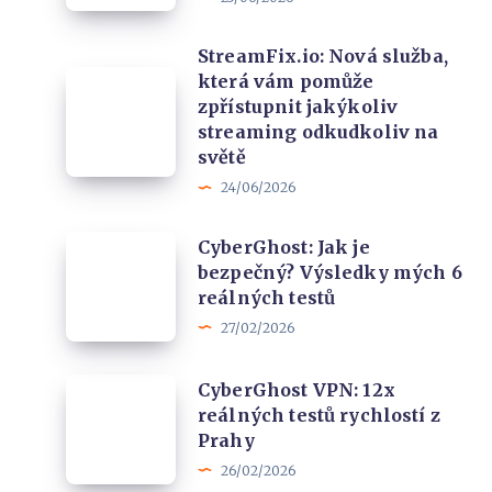
Jsou
nové
StreamFix.io: Nová služba,
funkce
StreamFix.io:
která vám pomůže
krokem
zpřístupnit jakýkoliv
Nová
vpřed?
streaming odkudkoliv na
služba,
světě
která
24/06/2026
vám
pomůže
CyberGhost:
CyberGhost: Jak je
zpřístupnit
bezpečný? Výsledky mých 6
Jak
jakýkoliv
reálných testů
je
streaming
27/02/2026
bezpečný?
odkudkoliv
Výsledky
na
CyberGhost
CyberGhost VPN: 12x
mých
reálných testů rychlostí z
světě
VPN:
6
Prahy
12x
reálných
26/02/2026
reálných