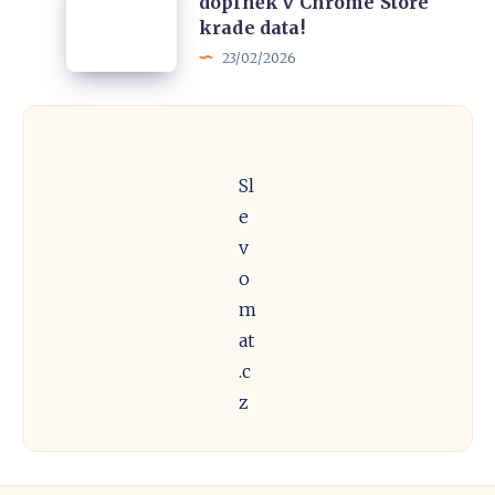
doplněk v Chrome Store
Falešný
proti
krade data!
Proton
hackerům?
23/02/2026
VPN
doplněk
v
Chrome
Sl
Store
e
krade
v
data!
o
m
at
.c
z