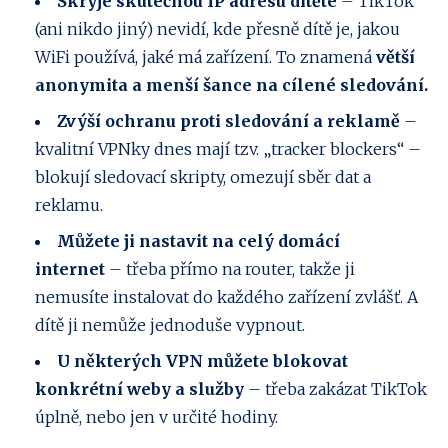
Skryje skutečnou IP adresu dítěte
– TikTok
(ani nikdo jiný) nevidí, kde přesně dítě je, jakou
WiFi používá, jaké má zařízení. To znamená
větší
anonymita a menší šance na cílené sledování.
Zvýší ochranu proti sledování a reklamě
–
kvalitní VPNky dnes mají tzv. „tracker blockers“ –
blokují sledovací skripty, omezují sběr dat a
reklamu.
Můžete ji nastavit na celý domácí
internet
– třeba přímo na router, takže ji
nemusíte instalovat do každého zařízení zvlášť. A
dítě ji nemůže jednoduše vypnout.
U některých VPN můžete blokovat
konkrétní weby a služby
– třeba zakázat TikTok
úplně, nebo jen v určité hodiny.