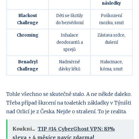
následky
Blackout
Děti se škrtily
Poškození
Challenge
do bezvědomí
mozku, smrt
Chroming
Inhalace
Zástava srdce,
deodorantů a
dušení
sprejů
Benadryl
Nadměrné
Halucinace,
Challenge
dávky léků
kóma, smrt
Tohle všechno se skutečně stalo. A ne někde daleko.
Třeba případ škrcení na toaletách základky v Týništi
nad Orlicí je z Česka. Nejde o strašení. To je realita.
Koukni...
TIP #14 CyberGhost VPN: 83%
sleva + 4 měsíce navíc zdarma!