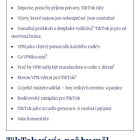
Deprese, poruchy příjmu potravy, TikTok tiky
Výzvy, které nejsou jen nebezpečné. Jsou smrtelné
Sexuální predátoři a deepfake vydírání? TikTok je pro ně
otevřená brána
VPN jako chytrý pomocník každého rodiče
Co VPNka umí?
Proč by VPN měla být standardem u rodin s dětmi?
Kterou VPN vybrat pro TikTok?
Co ještě můžete udělat – bez velkých investic a paniky
Rodičovský miniplán pro TikTok
TikTok jako zrcadlo generace. A možná i její past
Vaše komentáře