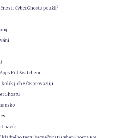
ečnosti CyberGhostu použil?
acamp
ování
ní
 Apps Kill Switchem
kolik jich v ČR provozují
yberGhostu
umunsko
ies
st navíc
ůkladného testu bezpečnosti CyberGhost VPN