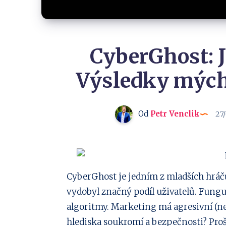
CyberGhost: J
Výsledky mých 
Od
Petr Venclik
27
Sdílejte
CyberGhost je jedním z mladších hráčů
vydobyl značný podíl uživatelů. Funguj
na
Sdílejte
algoritmy. Marketing má agresivní (neus
Facebook
na
Sdílejte
hlediska soukromí a bezpečnosti? Proš