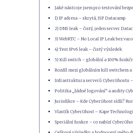
Jaké nástroje jsem pro testování bezp
1) IP adresa – skrytá, ISP Datacamp
2) DNS leak – čistý, jeden server Dat
3) WebRTC – No Local IP Leak bez var
4) Test IPv6 leak – čistý výsledek
5) Kill switch – globální a 100% funkč
Rozdíl mezi globálním kill switchem a
Infrastruktura serverů CyberGhostu – 
Politika „žádné logování“ a audity C
Jurisdikce – Kde CyberGhost sídlí? R
Vlastík CyberGhost – Kape Technolog
Speciální funkce – co nabízí CyberGho
Celkové výsledky a hodnocení mého d