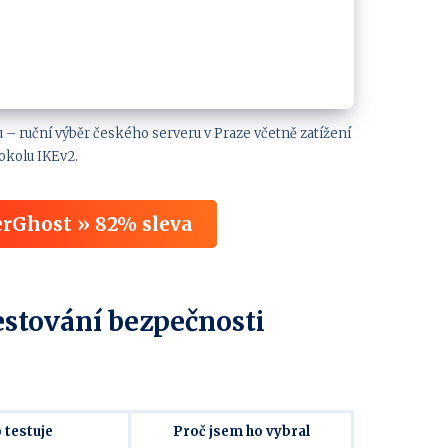
 ruční výběr českého serveru v Praze včetně zatížení
okolu IKEv2.
rGhost » 82% sleva
testování bezpečnosti
 testuje
Proč jsem ho vybral