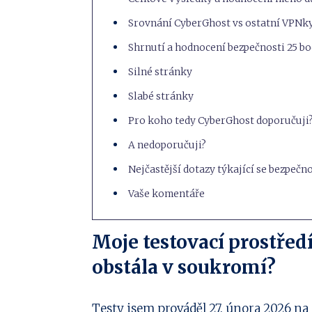
Srovnání CyberGhost vs ostatní VPNk
Shrnutí a hodnocení bezpečnosti 25 bod
Silné stránky
Slabé stránky
Pro koho tedy CyberGhost doporučuji
A nedoporučuji?
Nejčastější dotazy týkající se bezpeč
Vaše komentáře
Moje testovací prostřed
obstála v soukromí?
Testy jsem prováděl 27. února 2026 na