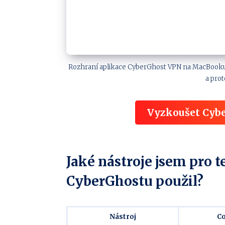
Rozhraní aplikace CyberGhost VPN na MacBooku –
a prot
Vyzkoušet Cybe
Jaké nástroje jsem pro 
CyberGhostu použil?
Nástroj
Co