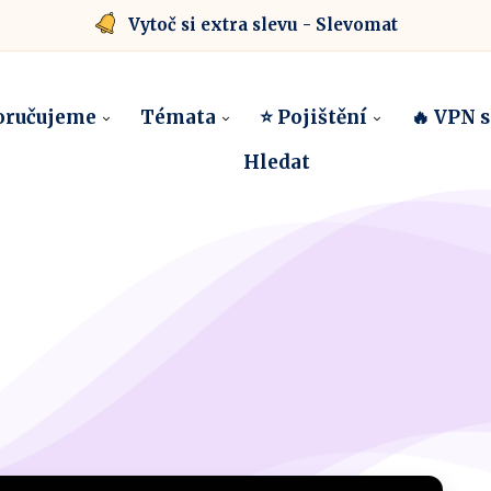
Vytoč si extra slevu - Slevomat
oručujeme
Témata
⭐ Pojištění
🔥 VPN 
Hledat