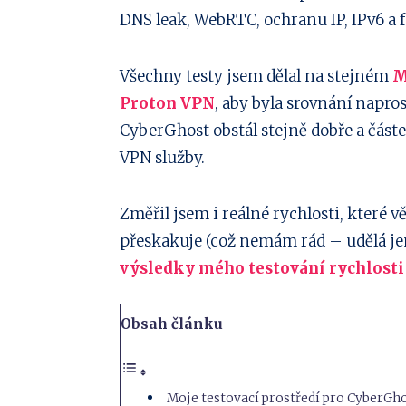
DNS leak, WebRTC, ochranu IP, IPv6 a 
Twitter
na
Sdílejte
Linkedin
na
Sdílejte
Všechny testy jsem dělal na stejném
M
Proton VPN
, aby byla srovnání napros
Pinterest
na
Sdílejte
CyberGhost obstál stejně dobře a část
Email
na
VPN služby.
Whatsapp
Změřil jsem i reálné rychlosti, které
přeskakuje (což nemám rád – udělá j
výsledky mého testování rychlosti 
Obsah článku
Moje testovací prostředí pro CyberGho