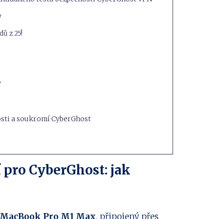
y
ů z 25!
?
nosti a soukromí CyberGhost
í pro CyberGhost: jak
MacBook Pro M1 Max
, připojený přes