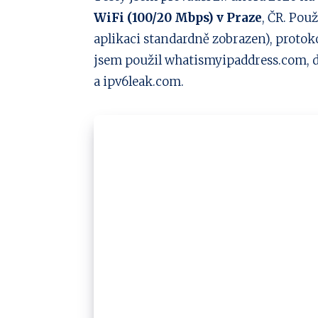
WiFi (100/20 Mbps) v Praze
, ČR. Pou
aplikaci standardně zobrazen), protoko
jsem použil whatismyipaddress.com, 
a ipv6leak.com.