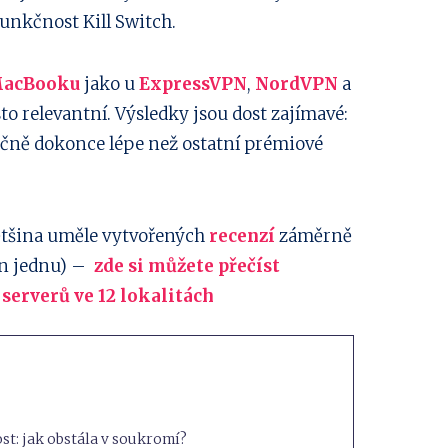
funkčnost Kill Switch.
acBooku
jako u
ExpressVPN
,
NordVPN
a
to relevantní. Výsledky jsou dost zajímavé:
ečně dokonce lépe než ostatní prémiové
 většina uměle vytvořených
recenzí
záměrně
en jednu) –
zde si můžete přečíst
serverů ve 12 lokalitách
st: jak obstála v soukromí?