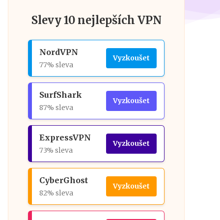
Slevy 10 nejlepších VPN
NordVPN
Vyzkoušet
77% sleva
SurfShark
Vyzkoušet
87% sleva
ExpressVPN
Vyzkoušet
73% sleva
CyberGhost
Vyzkoušet
82% sleva