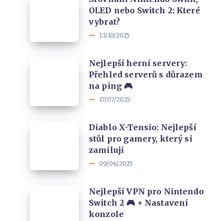
a
OLED nebo Switch 2: Které
Nintendo
jak
vybrat?
Swith,
to
13/10/2025
OLED
obejít
nebo
(legálně)
Nejlepší
Nejlepší herní servery:
Switch
Přehled serverů s důrazem
herní
2:
na ping 🎮
servery:
Které
17/07/2025
Přehled
vybrat?
serverů
Diablo
Diablo X-Tensio: Nejlepší
s
stůl pro gamery, který si
X-
důrazem
zamilují
Tensio:
na
09/06/2025
Nejlepší
ping
stůl
🎮
Nejlepší
Nejlepší VPN pro Nintendo
pro
Switch 2 🎮 + Nastavení
VPN
gamery,
konzole
pro