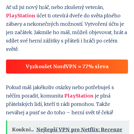
Ať už jsi nový hráč, nebo zkušený veterán,
PlayStation
účet ti otevírá dveře do světa plného
zábavy a nekonečných možností. Vytvoření účtu je
jen začátek. Jakmile ho máš, můžeš objevovat, hrát a
sdílet své herní zážitky s přáteli i hráči po celém
světě.
Vyzkoušet NordVPN » 77% sleva
Pokud máš jakékoliv otázky nebo potřebuješ s
něčím poradit, komunita
PlayStation
je plná
přátelských lidí, kteří ti rádi pomohou. Takže
neváhej a pusť se do toho – herní svět tě čeká!
Koukni...
Nejlepší VPN pro Netflix: Recenze