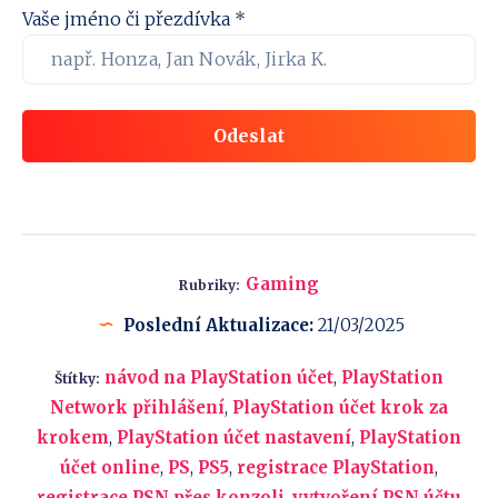
Vaše jméno či přezdívka *
Odeslat
Gaming
Rubriky:
Poslední Aktualizace:
21/03/2025
návod na PlayStation účet
,
PlayStation
Štítky:
Network přihlášení
,
PlayStation účet krok za
krokem
,
PlayStation účet nastavení
,
PlayStation
účet online
,
PS
,
PS5
,
registrace PlayStation
,
registrace PSN přes konzoli
,
vytvoření PSN účtu