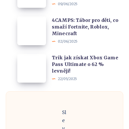
který
09/06/2025
Nintendo
si
Switch
zamilují
4CAMPS:
4CAMPS: Tábor pro děti, co
2
smaží Fortnite, Roblox,
Tábor
🎮
Minecraft
pro
+
02/06/2025
děti,
Nastavení
co
konzole
Trik
Trik jak získat Xbox Game
smaží
Pass Ultimate o 62 %
jak
Fortnite,
levněji!
získat
Roblox,
22/05/2025
Xbox
Minecraft
Game
Pass
Ultimate
Sl
o
e
62
v