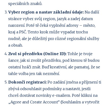
speciálních znaků.
Vyber region a nastav základní údaje:
Na další
stránce vyber svůj region, jazyk a zadej datum
narození. Poté tě čeká vyplnění adresy – město,
kraj a PSČ. Tento krok může vypadat trochu
nudně, ale je důležitý pro různé regionální služby
a obsah.
Zvol si přezdívku (Online ID):
Tohle je tvoje
šance, jak si zvolit přezdívku, pod kterou tě budou
ostatní hráči znát. Buď kreativní, ale pamatuj, že se
tahle volba jen tak nezmění.
Dokonči registraci:
Po zadání jména a příjmení ti
zbývá odsouhlasit podmínky a nastavit, jestli
chceš dostávat novinky e-mailem. Poté klikni na
„Agree and Create Account“ (Souhlasím a vytvořit