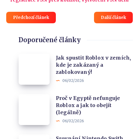
Předchozí článek
Další článek
Doporučené články
Jak
Jak spustit Roblox v zemích,
kde je zakázaný a
spustit
zablokovaný!
Roblox
06/02/2026
v
zemích,
Proč
Proč v Egyptě nefunguje
kde
Roblox a jak to obejít
v
je
(legálně)
Egyptě
zakázaný
06/02/2026
nefunguje
a
Roblox
zablokovaný!
Srovnání
Srovnání Nintendo Swith,