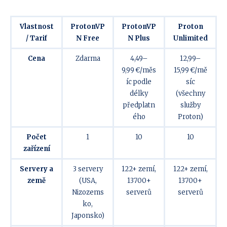
Vlastnost
ProtonVP
ProtonVP
Proton
/ Tarif
N Free
N Plus
Unlimited
Cena
Zdarma
4,49–
12,99–
9,99 €/měs
15,99 €/mě
íc podle
síc
délky
(všechny
předplatn
služby
ého
Proton)
Počet
1
10
10
zařízení
Servery a
3 servery
122+ zemí,
122+ zemí,
země
(USA,
13700+
13700+
Nizozems
serverů
serverů
ko,
Japonsko)