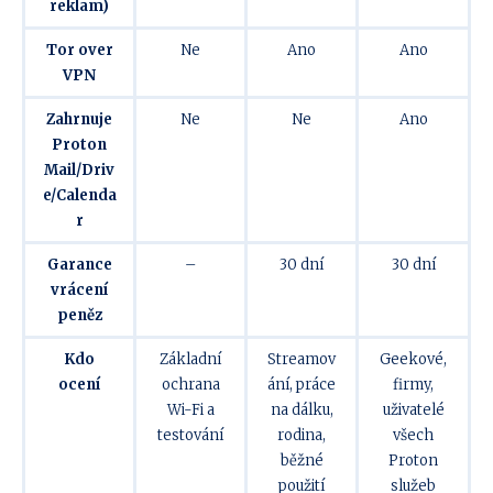
reklam)
Tor over
Ne
Ano
Ano
VPN
Zahrnuje
Ne
Ne
Ano
Proton
Mail/Driv
e/Calenda
r
Garance
–
30 dní
30 dní
vrácení
peněz
Kdo
Základní
Streamov
Geekové,
ocení
ochrana
ání, práce
firmy,
Wi-Fi a
na dálku,
uživatelé
testování
rodina,
všech
běžné
Proton
použití
služeb