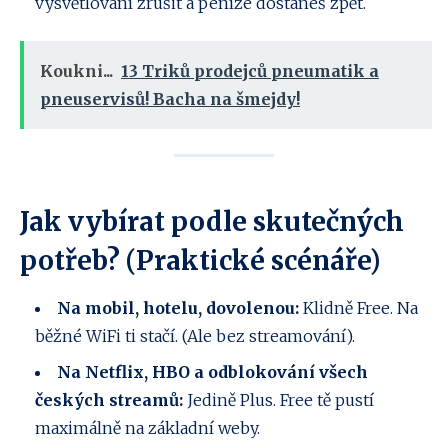
vysvětlování zrušit a peníze dostaneš zpět.
Koukni...
13 Triků prodejců pneumatik a
pneuservisů! Bacha na šmejdy!
Jak vybírat podle skutečných
potřeb? (Praktické scénáře)
Na mobil, hotelu, dovolenou:
Klidně Free. Na
běžné WiFi ti stačí. (Ale bez streamování).
Na Netflix, HBO a odblokování všech
českých streamů:
Jedině Plus. Free tě pustí
maximálně na základní weby.