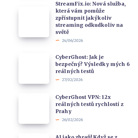
StreamFix.io: Nová služba,
funkce
StreamFix.io:
která vám pomůže
krokem
zpřístupnit jakýkoliv
Nová
vpřed?
streaming odkudkoliv na
služba,
světě
která
24/06/2026
vám
pomůže
CyberGhost:
CyberGhost: Jak je
zpřístupnit
bezpečný? Výsledky mých 6
Jak
jakýkoliv
reálných testů
je
streaming
27/02/2026
bezpečný?
odkudkoliv
Výsledky
na
CyberGhost
CyberGhost VPN: 12x
mých
reálných testů rychlostí z
světě
VPN:
6
Prahy
12x
reálných
26/02/2026
reálných
testů
testů
AI
AI jako zbraň! Když se z