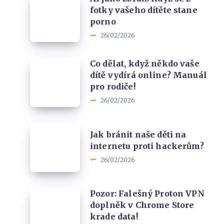
rychlostí
fotky vašeho dítěte stane
jako
z
porno
zbraň!
Prahy
26/02/2026
Když
se
Co
Co dělat, když někdo vaše
z
dítě vydírá online? Manuál
dělat,
fotky
pro rodiče!
když
vašeho
26/02/2026
někdo
dítěte
vaše
stane
Jak
dítě
Jak bránit naše děti na
porno
bránit
internetu proti hackerům?
vydírá
naše
26/02/2026
online?
děti
Manuál
na
pro
Pozor:
Pozor: Falešný Proton VPN
internetu
rodiče!
doplněk v Chrome Store
Falešný
proti
krade data!
Proton