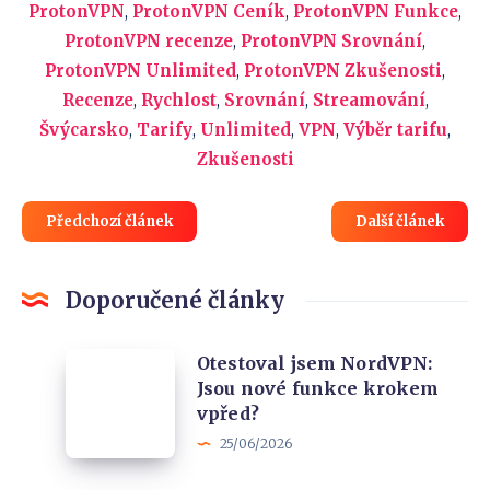
ProtonVPN
,
ProtonVPN Ceník
,
ProtonVPN Funkce
,
ProtonVPN recenze
,
ProtonVPN Srovnání
,
ProtonVPN Unlimited
,
ProtonVPN Zkušenosti
,
Recenze
,
Rychlost
,
Srovnání
,
Streamování
,
Švýcarsko
,
Tarify
,
Unlimited
,
VPN
,
Výběr tarifu
,
Zkušenosti
Předchozí článek
Další článek
Doporučené články
Otestoval
Otestoval jsem NordVPN:
Jsou nové funkce krokem
jsem
vpřed?
NordVPN:
25/06/2026
Jsou
nové