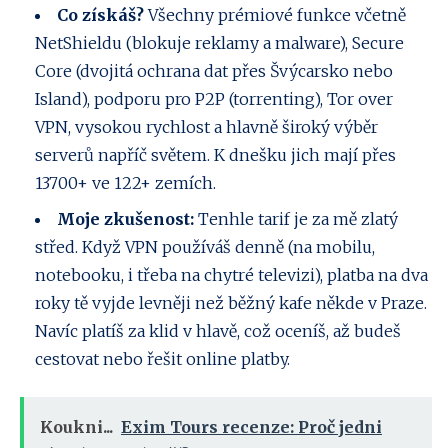
Co získáš?
Všechny prémiové funkce včetně
NetShieldu (blokuje reklamy a malware), Secure
Core (dvojitá ochrana dat přes Švýcarsko nebo
Island), podporu pro P2P (torrenting), Tor over
VPN, vysokou rychlost a hlavně široký výběr
serverů napříč světem. K dnešku jich mají přes
13700+ ve 122+ zemích.
Moje zkušenost:
Tenhle tarif je za mě zlatý
střed. Když VPN používáš denně (na mobilu,
notebooku, i třeba na chytré televizi), platba na dva
roky tě vyjde levněji než běžný kafe někde v Praze.
Navíc platíš za klid v hlavě, což oceníš, až budeš
cestovat nebo řešit online platby.
Koukni...
Exim Tours recenze: Proč jedni