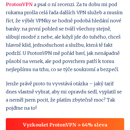
ProtonVPN
a psal o ní recenzi. Za tu dobu mi pod
rukama prošla celá řada dalších VPN služeb a musím
říct, že výběr VPNky se hodně podobá hledání nové
banky: na první pohled se tváří všechny stejně,
slibují modré z nebe, ale když jde do tuhého, chceš
hlavně klid, jednoduchost a službu, která tě fakt
podrží. U ProtonVPN mě pořád baví, jak nenápadně
působí na venek, ale pod povrchem patří k tomu
nejlepšímu na trhu, co se týče soukromí a bezpečí.
Jenže právě proto tu vyvstává otázka – jaký tarif
dnes vlastně vybrat, aby mi opravdu sedl, vyplatil se
a neměl jsem pocit, že platím zbytečně moc? Tak
pojďme na to!
Vyzkoušet ProtonVPN » 64% sleva