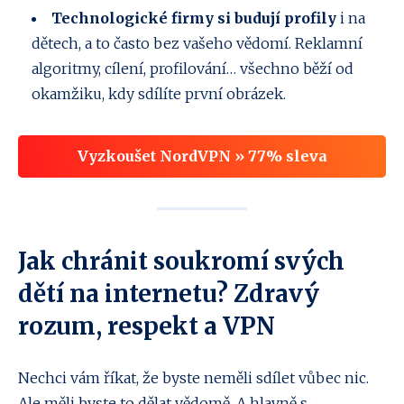
Technologické firmy si budují profily
i na
dětech, a to často bez vašeho vědomí. Reklamní
algoritmy, cílení, profilování… všechno běží od
okamžiku, kdy sdílíte první obrázek.
Vyzkoušet NordVPN » 77% sleva
Jak chránit soukromí svých
dětí na internetu? Zdravý
rozum, respekt a VPN
Nechci vám říkat, že byste neměli sdílet vůbec nic.
Ale měli byste to dělat vědomě. A hlavně s