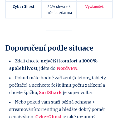
CyberGhost
82% sleva + 4
Vyzkoušet
měsíce zdarma
Doporučení podle situace
Zdali chcete
největší komfort a 1000%
spolehlivost
, jděte do
NordVPN
.
Pokud máte hodně zařízení (telefony, tablety,
počítače) a nechcete řešit limit počtu zařízení a
chcete špičku,
SurfShark
je super volba.
Nebo pokud vám stačí běžná ochrana +
streamování/torrenting a hledáte dobrý poměr
cena/výkon,
CyberGhost
je také rozumný