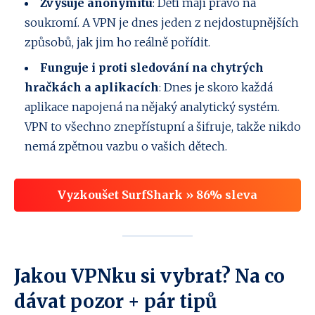
Zvyšuje anonymitu
: Děti mají právo na
soukromí. A VPN je dnes jeden z nejdostupnějších
způsobů, jak jim ho reálně pořídit.
Funguje i proti sledování na chytrých
hračkách a aplikacích
: Dnes je skoro každá
aplikace napojená na nějaký analytický systém.
VPN to všechno znepřístupní a šifruje, takže nikdo
nemá zpětnou vazbu o vašich dětech.
Vyzkoušet SurfShark » 86% sleva
Jakou VPNku si vybrat? Na co
dávat pozor + pár tipů