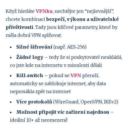
Když hledáte
VPNku
, nechtějte jen “nejlevnější”,
chcete kombinaci
bezpečí, výkonu a uživatelské
přívětivosti
. Tady jsou klíčové parametry, které by
měla dobrá VPN splňovat:
Silné šifrování
(např. AES‑256)
Žádné logy
– tedy že si poskytovatel neukládá,
co jste kde na internetu v minulosti dělali
Kill‑switch
– pokud se
VPN
přeruší,
automaticky se zablokuje internet, aby data
neprosákla zpět na internet
Více protokolů
(WireGuard, OpenVPN, IKEv2)
Možnost připojit víc zařízení najednou
–
ideální 10+ až neomezeně