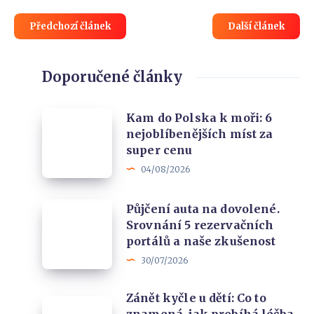
Předchozí článek
Další článek
Doporučené články
Kam
Kam do Polska k moři: 6
nejoblíbenějších míst za
do
super cenu
Polska
04/08/2026
k
moři:
Půjčení
Půjčení auta na dovolené.
6
Srovnání 5 rezervačních
auta
nejoblíbenějších
portálů a naše zkušenost
na
míst
30/07/2026
dovolené.
za
Srovnání
super
Zánět kyčle u dětí: Co to
Zánět
5
cenu