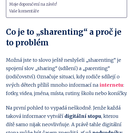
Moje doporučení na závěr!
Vaše komentáře
Co je to „sharenting“ a proč je
to problém
Možná jste to slovo ještě neslyšeli „sharenting“ je
spojení slov „sharing“ (sdílení) a „parenting“
(rodičovství). Označuje situaci, kdy rodiče sdílejí o
svých dětech příliš mnoho informací na
internetu
:
fotky, videa, jména, místa, rutiny, školu nebo koníčky.
Na první pohled to vypadá neškodně. Jenže každá
taková informace vytváří
digitální stopu
, kterou
dítě samo nijak neovlivňuje. A právě tahle digitální
stopa může být časem zneužitá, ať už
podvodníky,