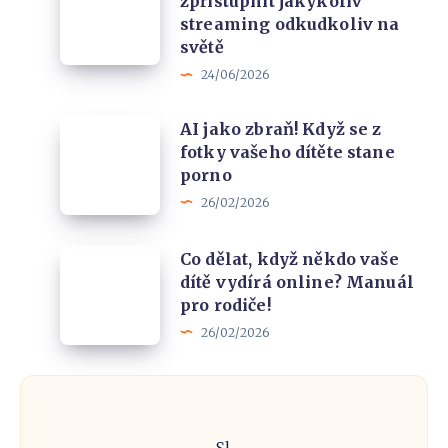
zpřístupnit jakýkoliv
Nová
vpřed?
streaming odkudkoliv na
služba,
světě
která
24/06/2026
vám
pomůže
AI
AI jako zbraň! Když se z
zpřístupnit
fotky vašeho dítěte stane
jako
jakýkoliv
porno
zbraň!
streaming
26/02/2026
Když
odkudkoliv
se
na
Co
Co dělat, když někdo vaše
z
dítě vydírá online? Manuál
světě
dělat,
fotky
pro rodiče!
když
vašeho
26/02/2026
někdo
dítěte
vaše
stane
dítě
porno
vydírá