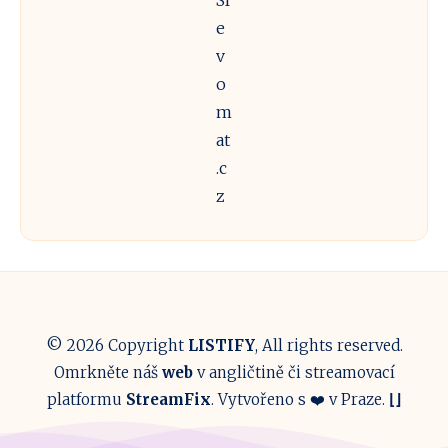
Sl
online?
e
Manuál
v
pro
o
rodiče!
m
at
.c
z
© 2026 Copyright
LISTIFY
, All rights reserved.
Omrkněte náš
web
v angličtině či streamovací
platformu
StreamFix
. Vytvořeno s ❤️ v Praze.
⌊
⌋