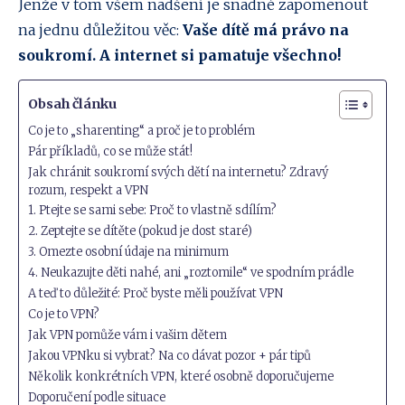
Jenže v tom všem nadšení je snadné zapomenout
na jednu důležitou věc:
Vaše dítě má právo na
soukromí. A internet si pamatuje všechno!
Obsah článku
Co je to „sharenting“ a proč je to problém
Pár příkladů, co se může stát!
Jak chránit soukromí svých dětí na internetu? Zdravý
rozum, respekt a VPN
1. Ptejte se sami sebe: Proč to vlastně sdílím?
2. Zeptejte se dítěte (pokud je dost staré)
3. Omezte osobní údaje na minimum
4. Neukazujte děti nahé, ani „roztomile“ ve spodním prádle
A teď to důležité: Proč byste měli používat VPN
Co je to VPN?
Jak VPN pomůže vám i vašim dětem
Jakou VPNku si vybrat? Na co dávat pozor + pár tipů
Několik konkrétních VPN, které osobně doporučujeme
Doporučení podle situace