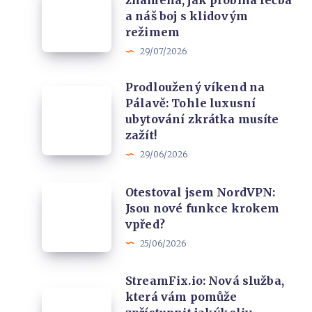
znamená, jak probíhá léčba
kyčle
rezervačních
a náš boj s klidovým
u
portálů
režimem
dětí:
a
29/07/2026
Co
naše
Prodloužený víkend na
to
zkušenost
Prodloužený
Pálavě: Tohle luxusní
znamená,
víkend
ubytování zkrátka musíte
jak
na
zažít!
probíhá
Pálavě:
29/06/2026
léčba
Tohle
a
Otestoval
Otestoval jsem NordVPN:
luxusní
náš
Jsou nové funkce krokem
jsem
ubytování
vpřed?
boj
NordVPN:
zkrátka
25/06/2026
s
Jsou
musíte
klidovým
nové
zažít!
StreamFix.io: Nová služba,
režimem
funkce
StreamFix.io:
která vám pomůže
krokem