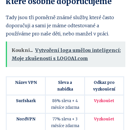
které osobně doporučujeme
Tady jsou tři poměrně známé služby, které často
doporučuji a sami je máme odtestované a
používáme pro naše děti, nebo manžel v práci.
Koukni...
Vytvoření loga umělou inteligencí:
Moje zkušenosti s LOGOAI.com
Název VPN
Sleva a
Odkaz pro
nabídka
vyzkoušení
Surfshark
86% sleva + 4
Vyzkoušet
měsíce zdarma
NordVPN
77% sleva + 3
Vyzkoušet
měsíce zdarma