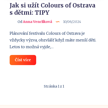
Jak si užít Colours of Ostrava
s dětmi: TIPY
Od
Anna Venclíková
10/06/2024
Plánování festivalu Colours of Ostrava je
vždycky výzva, obzvlášť když máte menší děti.
Letos to možná vyjde,…
Jak
Číst více
si
užít
Colours
of
Ostrava
s
Stránka 1 z 1
dětmi:
TIPY