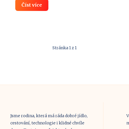
Čínské
Číst více
Triády:
Jak
fungují,
historie,
hierarchie
Stránka 1 z 1
a
brutalita
Jsme rodina, která má ráda dobré jídlo,
V
cestování, technologie i klidné chvíle
m