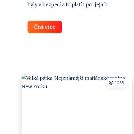
byly v bezpečí a to platí i pro jejich…
Používají
Číst více
vaše
děti
mobil,
tablet,
počítač?
Pozor
1065
na
doxing!