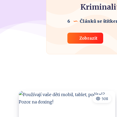
Kriminali
6
Článků se štítk
Zobrazit
508