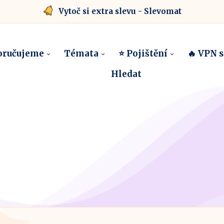
Vytoč si extra slevu - Slevomat
oručujeme
Témata
⭐ Pojištění
🔥 VPN 
Hledat