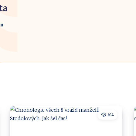
ta
em
614