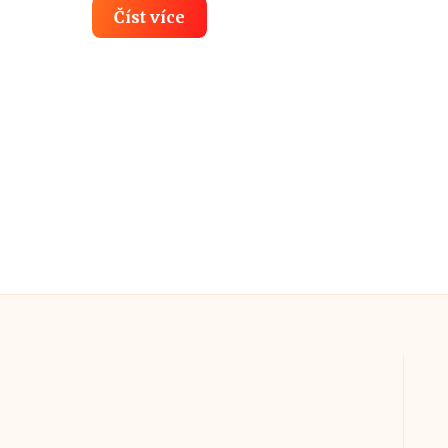
Velká
Číst více
pětka:
Nejznámější
mafiánské
rodiny
New
Yorku