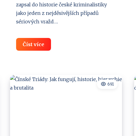
zapsal do historie české kriminalistiky
jako jeden z nejděsivějších případů
sériových vražd….
Chronologie
Číst více
všech
8
vražd
manželů
691
Stodolových:
Jak
šel
čas!