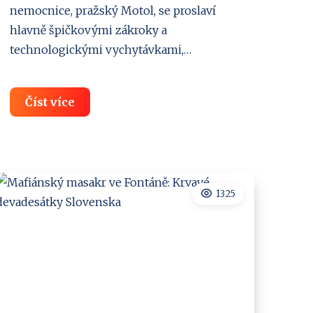
nemocnice, pražský Motol, se proslaví
hlavně špičkovými zákroky a
technologickými vychytávkami,…
Korupce
Číst více
kauza
Motol:
Když
se
1325
z
nemocnice
stane
dojná
kráva!