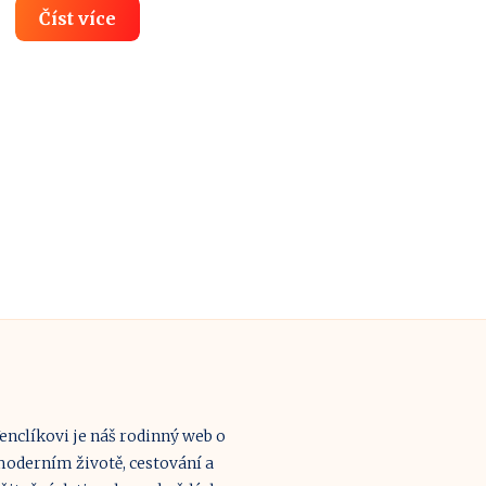
Mafiánský
Číst více
masakr
ve
Fontáně:
Krvavé
devadesátky
Slovenska
enclíkovi je náš rodinný web o
oderním životě, cestování a