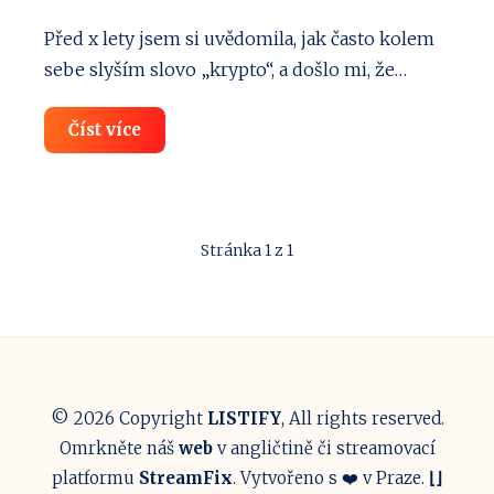
Před x lety jsem si uvědomila, jak často kolem
sebe slyším slovo „krypto“, a došlo mi, že…
Kryptoměny
Číst více
od
A
do
Z:
Bitcoin,
těžba,
Stránka 1 z 1
investice
a
daně!
© 2026 Copyright
LISTIFY
, All rights reserved.
Omrkněte náš
web
v angličtině či streamovací
platformu
StreamFix
. Vytvořeno s ❤️ v Praze.
⌊
⌋