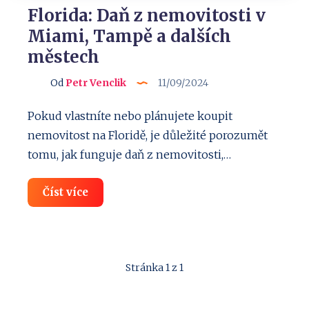
Florida: Daň z nemovitosti v
Miami, Tampě a dalších
městech
Od
Petr Venclik
11/09/2024
Pokud vlastníte nebo plánujete koupit
nemovitost na Floridě, je důležité porozumět
tomu, jak funguje daň z nemovitosti,…
Florida:
Číst více
Daň
z
nemovitosti
v
Miami,
Tampě
Stránka 1 z 1
a
dalších
městech