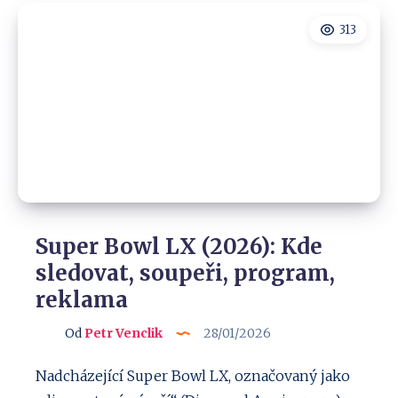
vše
odhalil
313
a
jak
je
bezpečný?
Super Bowl LX (2026): Kde
sledovat, soupeři, program,
reklama
Od
Petr Venclik
28/01/2026
Nadcházející Super Bowl LX, označovaný jako