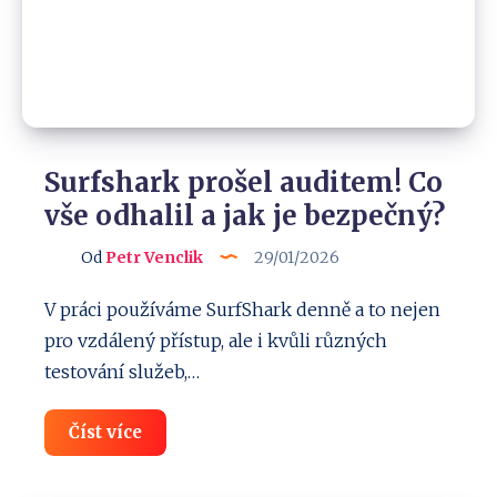
Surfshark prošel auditem! Co
vše odhalil a jak je bezpečný?
Od
Petr Venclik
29/01/2026
V práci používáme SurfShark denně a to nejen
pro vzdálený přístup, ale i kvůli různých
testování služeb,…
Surfshark
Číst více
prošel
auditem!
Co