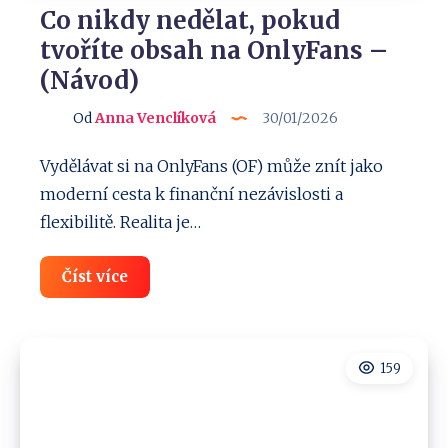
Co nikdy nedělat, pokud
tvoříte obsah na OnlyFans –
(Návod)
Od
Anna Venclíková
30/01/2026
Vydělávat si na OnlyFans (OF) může znít jako
moderní cesta k finanční nezávislosti a
flexibilitě. Realita je…
Co
Číst více
nikdy
nedělat,
pokud
tvoříte
obsah
159
na
OnlyFans
–
(Návod)