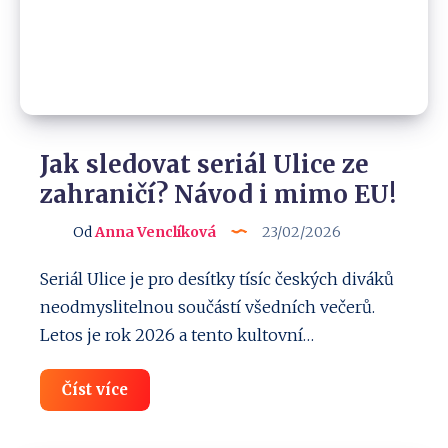
favorité?
Jak sledovat seriál Ulice ze
zahraničí? Návod i mimo EU!
Od
Anna Venclíková
23/02/2026
Seriál Ulice je pro desítky tísíc českých diváků
neodmyslitelnou součástí všedních večerů.
Letos je rok 2026 a tento kultovní…
Jak
Číst více
sledovat
seriál
Ulice