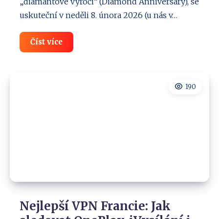
„diamantové výročí“ (Diamond Anniversary), se
uskuteční v neděli 8. února 2026 (u nás v…
Super
Číst více
Bowl
LX
(2026):
Kde
sledovat,
190
soupeři,
program,
reklama
Nejlepší VPN Francie: Jak