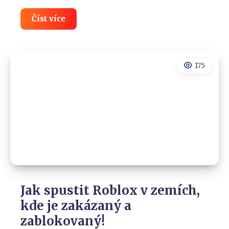
Kdo
Číst více
skutečně
vlastní
vaše
soukromí?
Velký
175
přehled
vlastníků
VPN
(2026)
Jak spustit Roblox v zemích,
kde je zakázaný a
zablokovaný!