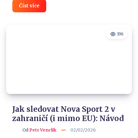
Jak
Číst více
sledovat
zimní
olympiádu
2026
v
196
zahraničí
(Návod)
Jak sledovat Nova Sport 2 v
zahraničí (i mimo EU): Návod
Od
Petr Venclik
02/02/2026