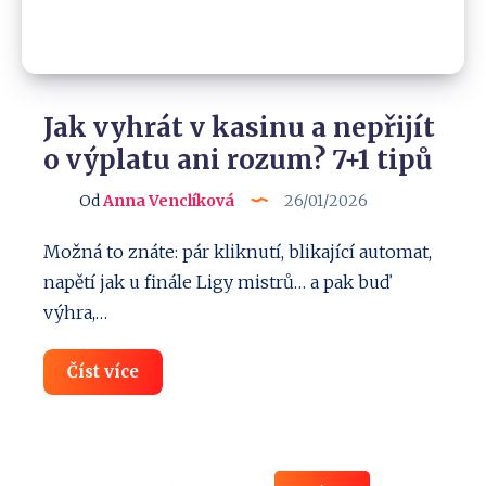
Jak vyhrát v kasinu a nepřijít
o výplatu ani rozum? 7+1 tipů
Od
Anna Venclíková
26/01/2026
Možná to znáte: pár kliknutí, blikající automat,
napětí jak u finále Ligy mistrů… a pak buď
výhra,…
Jak
Číst více
vyhrát
v
kasinu
a
nepřijít