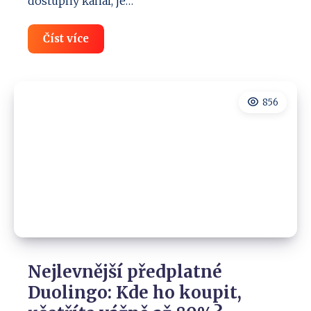
dostupný kanál, je…
Jak
Číst více
sledovat
Nova
Sport
5
v
856
zahraničí
(i
mimo
EU):
Návod
Nejlevnější předplatné
Duolingo: Kde ho koupit,