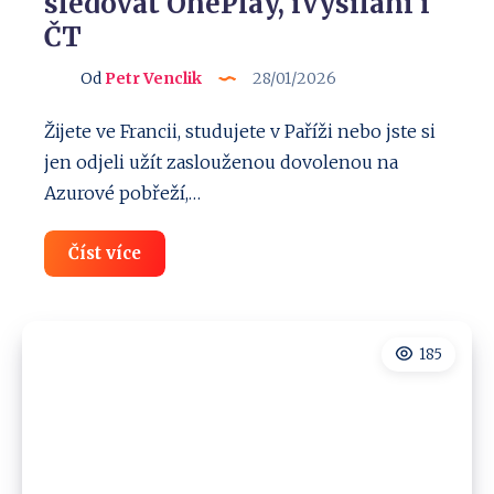
sledovat OnePlay, iVysílání i
ČT
Od
Petr Venclik
28/01/2026
Žijete ve Francii, studujete v Paříži nebo jste si
jen odjeli užít zaslouženou dovolenou na
Azurové pobřeží,…
Nejlepší
Číst více
VPN
Francie:
Jak
sledovat
OnePlay,
185
iVysílání
i
ČT