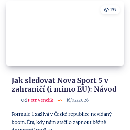
ze
zahraničí?
195
Návod
i
mimo
EU!
Jak sledovat Nova Sport 5 v
zahraničí (i mimo EU): Návod
Od
Petr Venclik
16/02/2026
Formule 1 zažívá v České republice nevídaný
boom. Éra, kdy nám stačilo zapnout běžně