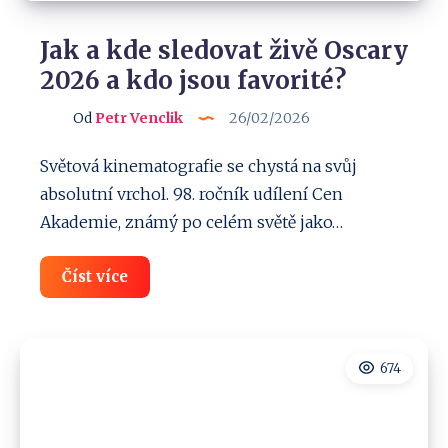
Jak a kde sledovat živě Oscary
2026 a kdo jsou favorité?
Od
Petr Venclik
26/02/2026
Světová kinematografie se chystá na svůj
absolutní vrchol. 98. ročník udílení Cen
Akademie, známý po celém světě jako…
Jak
Číst více
a
kde
sledovat
živě
Oscary
674
2026
a
kdo
jsou