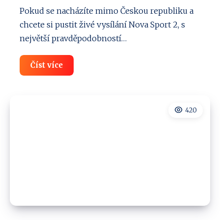
Pokud se nacházíte mimo Českou republiku a
chcete si pustit živé vysílání Nova Sport 2, s
největší pravděpodobností…
Jak
Číst více
sledovat
Nova
Sport
2
v
420
zahraničí
(i
mimo
EU):
Návod