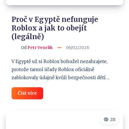
Proč v Egyptě nefunguje
Roblox a jak to obejít
(legálně)
Od
Petr Venclik
06/02/2026
V Egyptě už si Roblox bohužel nezahrajete,
protože tamní úřady Roblox oficiálně
zablokovaly údajně kvůli bezpečnosti dětí….
Proč
Číst více
v
Egyptě
nefunguje
Roblox
a
231
jak