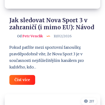
Jak sledovat Nova Sport 3 v
zahraničí (i mimo EU): Návod
Od
Petr Venclik
10/02/2026
Pokud patříte mezi sportovní fanoušky,
pravděpodobně víte, že Nova Sport 3 je v
současnosti nejdůležitějším kanálem pro
každého, kdo…
Jak
Číst více
sledovat
Nova
Sport
3
v
237
zahraničí