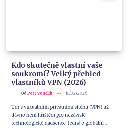
(i
mimo
EU):
Návod
Kdo skutečně vlastní vaše
soukromí? Velký přehled
vlastníků VPN (2026)
Od
Petr Venclik
10/02/2026
Trh s virtuálními privátními sítěmi (VPN) už
dávno není hřištěm pro nezávislé
technologické nadšence. Jedná o globální…