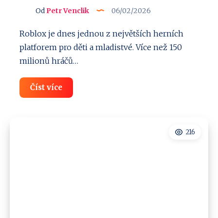
Od
Petr Venclik
06/02/2026
Roblox je dnes jednou z největších herních
platforem pro děti a mladistvé. Více než 150
milionů hráčů…
Jak
Číst více
spustit
Roblox
v
zemích,
kde
216
je
zakázaný
a
zablokovaný!