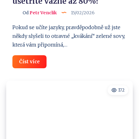
ušetříte vážně až 80%?
Od
Petr Venclik
15/02/2026
Pokud se učíte jazyky, pravděpodobně už jste
někdy slyšeli to otravné „kvákání“ zelené sovy,
která vám připomíná,…
Nejlevnější
Číst více
předplatné
Duolingo:
Kde
ho
koupit,
172
ušetříte
vážně
až
80%?