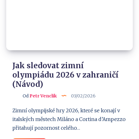
to
obejít
(legálně)
Jak sledovat zimní
olympiádu 2026 v zahraničí
(Návod)
Od
Petr Venclik
03/02/2026
Zimní olympijské hry 2026, které se konají v
italských městech Miláno a Cortina d’Ampezzo
přitahují pozornost celého…