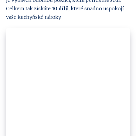
je vybaven odolnou poklicí, která perfektně sedí.
Celkem tak získáte
10 dílů
, které snadno uspokojí
vaše kuchyňské nároky.