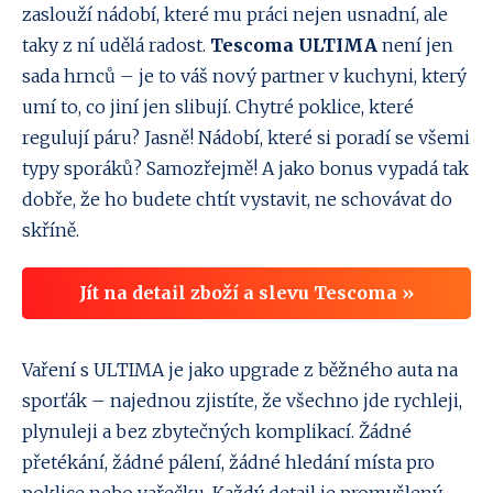
zaslouží nádobí, které mu práci nejen usnadní, ale
taky z ní udělá radost.
Tescoma ULTIMA
není jen
sada hrnců – je to váš nový partner v kuchyni, který
umí to, co jiní jen slibují. Chytré poklice, které
regulují páru? Jasně! Nádobí, které si poradí se všemi
typy sporáků? Samozřejmě! A jako bonus vypadá tak
dobře, že ho budete chtít vystavit, ne schovávat do
skříně.
Jít na detail zboží a slevu Tescoma »
Vaření s ULTIMA je jako upgrade z běžného auta na
sporťák – najednou zjistíte, že všechno jde rychleji,
plynuleji a bez zbytečných komplikací. Žádné
přetékání, žádné pálení, žádné hledání místa pro