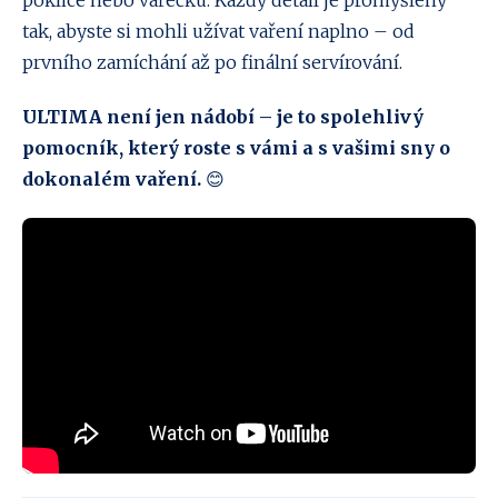
poklice nebo vařečku. Každý detail je promyšlený
tak, abyste si mohli užívat vaření naplno – od
prvního zamíchání až po finální servírování.
ULTIMA není jen nádobí – je to spolehlivý
pomocník, který roste s vámi a s vašimi sny o
dokonalém vaření.
😊