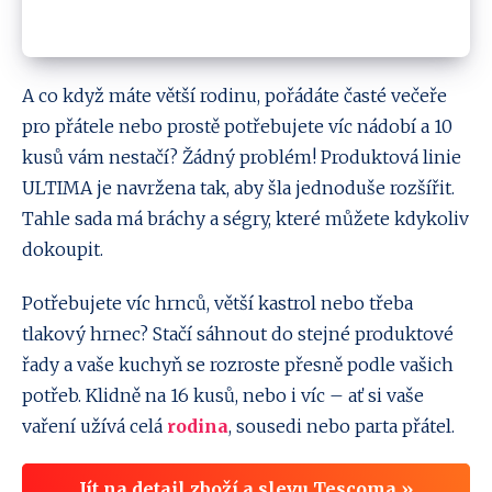
A co když máte větší rodinu, pořádáte časté večeře
pro přátele nebo prostě potřebujete víc nádobí a 10
kusů vám nestačí? Žádný problém! Produktová linie
ULTIMA je navržena tak, aby šla jednoduše rozšířit.
Tahle sada má bráchy a ségry, které můžete kdykoliv
dokoupit.
Potřebujete víc hrnců, větší kastrol nebo třeba
tlakový hrnec? Stačí sáhnout do stejné produktové
řady a vaše kuchyň se rozroste přesně podle vašich
potřeb. Klidně na 16 kusů, nebo i víc – ať si vaše
vaření užívá celá
rodina
, sousedi nebo parta přátel.
Jít na detail zboží a slevu Tescoma »