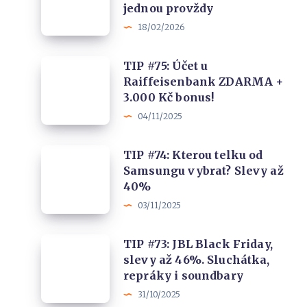
jednou provždy
Jak
18/02/2026
legálně
zničit
TIP
TIP #75: Účet u
otravné
Raiffeisenbank ZDARMA +
#75:
makléře
3.000 Kč bonus!
Účet
jednou
04/11/2025
u
provždy
Raiffeisenbank
TIP
TIP #74: Kterou telku od
ZDARMA
Samsungu vybrat? Slevy až
#74:
+
40%
Kterou
3.000
03/11/2025
telku
Kč
od
bonus!
TIP
TIP #73: JBL Black Friday,
Samsungu
slevy až 46%. Sluchátka,
#73:
vybrat?
repráky i soundbary
JBL
Slevy
31/10/2025
Black