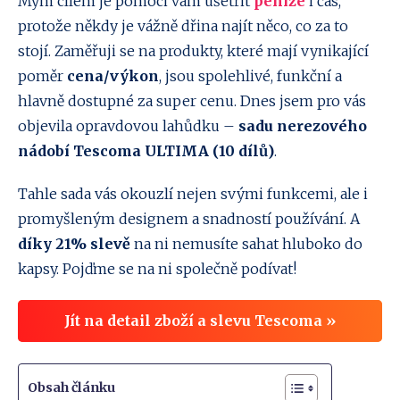
Mým cílem je pomoci vám ušetřit
peníze
i čas,
protože někdy je vážně dřina najít něco, co za to
stojí. Zaměřuji se na produkty, které mají vynikající
poměr
cena/výkon
, jsou spolehlivé, funkční a
hlavně dostupné za super cenu. Dnes jsem pro vás
objevila opravdovou lahůdku –
sadu nerezového
nádobí Tescoma ULTIMA (10 dílů)
.
Tahle sada vás okouzlí nejen svými funkcemi, ale i
promyšleným designem a snadností používání. A
díky 21% slevě
na ni nemusíte sahat hluboko do
kapsy. Pojďme se na ni společně podívat!
Jít na detail zboží a slevu Tescoma »
Obsah článku