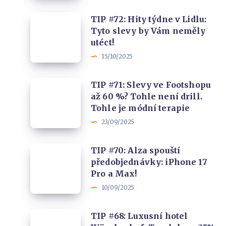
až
Friday,
40%
TIP
TIP #72: Hity týdne v Lidlu:
slevy
Tyto slevy by Vám neměly
#72:
až
utéct!
Hity
46%.
15/10/2025
týdne
Sluchátka,
v
repráky
TIP
TIP #71: Slevy ve Footshopu
Lidlu:
i
až 60 %? Tohle není drill.
#71:
Tyto
Tohle je módní terapie
soundbary
Slevy
slevy
23/09/2025
ve
by
Footshopu
Vám
TIP
TIP #70: Alza spouští
až
neměly
předobjednávky: iPhone 17
#70:
60
Pro a Max!
utéct!
Alza
%?
10/09/2025
spouští
Tohle
předobjednávky:
není
TIP
TIP #68: Luxusní hotel
iPhone
drill.