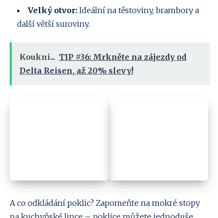
Velký otvor:
Ideální na těstoviny, brambory a
další větší suroviny.
Koukni...
TIP #36: Mrkněte na zájezdy od
Delta Reisen, až 20% slevy!
A co odkládání poklic? Zapomeňte na mokré stopy
na kuchyňské lince – poklice můžete jednoduše