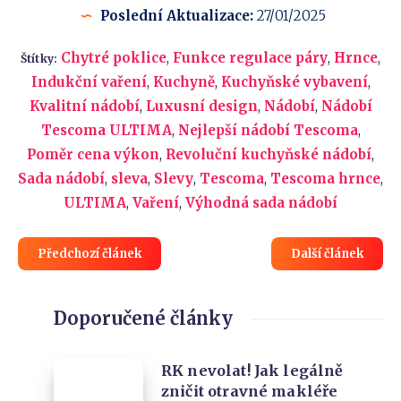
Poslední Aktualizace:
27/01/2025
Chytré poklice
,
Funkce regulace páry
,
Hrnce
,
Štítky:
Indukční vaření
,
Kuchyně
,
Kuchyňské vybavení
,
Kvalitní nádobí
,
Luxusní design
,
Nádobí
,
Nádobí
Tescoma ULTIMA
,
Nejlepší nádobí Tescoma
,
Poměr cena výkon
,
Revoluční kuchyňské nádobí
,
Sada nádobí
,
sleva
,
Slevy
,
Tescoma
,
Tescoma hrnce
,
ULTIMA
,
Vaření
,
Výhodná sada nádobí
Předchozí článek
Další článek
Doporučené články
RK
RK nevolat! Jak legálně
zničit otravné makléře
nevolat!