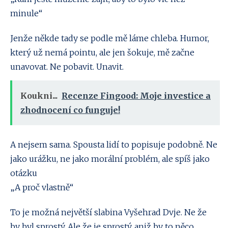
minule“
Jenže někde tady se podle mě láme chleba. Humor,
který už nemá pointu, ale jen šokuje, mě začne
unavovat. Ne pobavit. Unavit.
Koukni...
Recenze Fingood: Moje investice a
zhodnocení co funguje!
A nejsem sama. Spousta lidí to popisuje podobně. Ne
jako urážku, ne jako morální problém, ale spíš jako
otázku
„A proč vlastně“
To je možná největší slabina Vyšehrad Dvje. Ne že
by byl sprostý. Ale že je sprostý, aniž by to něco