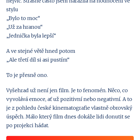
nejvíc. Strašně často jsem narazila na hodnocení ve
stylu
„Bylo to moc“
„Už za hranou“
„Jednička byla lepší“
A ve stejné větě hned potom
„Ale třetí díl si asi pustím“
To je přesně ono.
Vyšehrad už není jen film. Je to fenomén. Něco, co
vyvolává emoce, ať už pozitivní nebo negativní. A to
je z pohledu české kinematografie vlastně obrovský
úspěch. Málo který film dnes dokáže lidi donutit se
po projekci hádat.