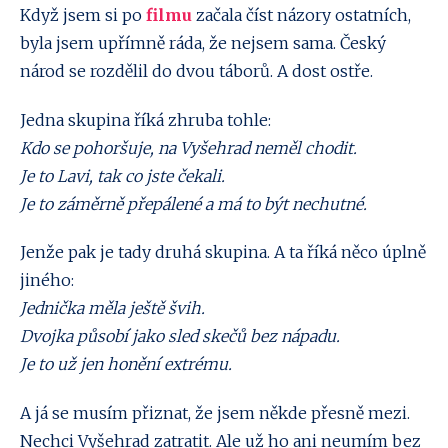
Když jsem si po
filmu
začala číst názory ostatních,
byla jsem upřímně ráda, že nejsem sama. Český
národ se rozdělil do dvou táborů. A dost ostře.
Jedna skupina říká zhruba tohle:
Kdo se pohoršuje, na Vyšehrad neměl chodit.
Je to Lavi, tak co jste čekali.
Je to záměrně přepálené a má to být nechutné.
Jenže pak je tady druhá skupina. A ta říká něco úplně
jiného:
Jednička měla ještě švih.
Dvojka působí jako sled skečů bez nápadu.
Je to už jen honění extrému.
A já se musím přiznat, že jsem někde přesně mezi.
Nechci Vyšehrad zatratit. Ale už ho ani neumím bez