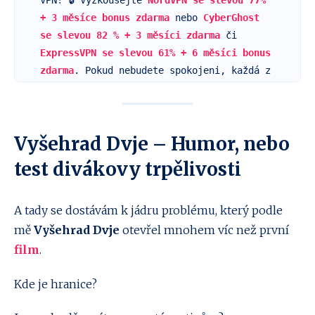
+ 3 měsíce bonus zdarma
 nebo 
CyberGhost 
se slevou 82 % + 3 měsíci zdarma
 či 
ExpressVPN se slevou 61% + 6 měsíci bonus 
zdarma
. Pokud nebudete spokojeni, každá z 
těchto VPN garantuje vrácení peněz + je 
přímo námi otestována!
Vyšehrad Dvje
– Humor, nebo
test divákovy trpělivosti
A tady se dostávám k jádru problému, který podle
mě
Vyšehrad Dvje
otevřel mnohem víc než první
film
.
Kde je hranice?