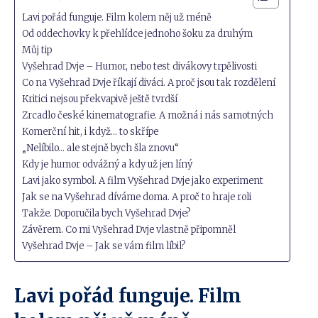
Lavi pořád funguje. Film kolem něj už méně
Od oddechovky k přehlídce jednoho šoku za druhým
Můj tip
Vyšehrad Dvje – Humor, nebo test divákovy trpělivosti
Co na Vyšehrad Dvje říkají diváci. A proč jsou tak rozdělení
Kritici nejsou překvapivě ještě tvrdší
Zrcadlo české kinematografie. A možná i nás samotných
Komerční hit, i když… to skřípe
„Nelíbilo… ale stejně bych šla znovu“
Kdy je humor odvážný a kdy už jen líný
Lavi jako symbol. A film Vyšehrad Dvje jako experiment
Jak se na Vyšehrad díváme doma. A proč to hraje roli
Takže. Doporučila bych Vyšehrad Dvje?
Závěrem. Co mi Vyšehrad Dvje vlastně připomněl
Vyšehrad Dvje – Jak se vám film líbil?
Lavi pořád funguje. Film