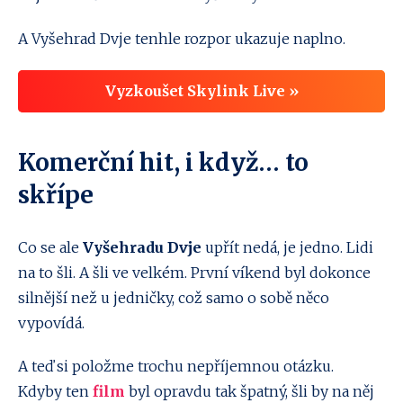
A Vyšehrad Dvje tenhle rozpor ukazuje naplno.
Vyzkoušet Skylink Live »
Komerční hit, i když… to
skřípe
Co se ale
Vyšehradu Dvje
upřít nedá, je jedno. Lidi
na to šli. A šli ve velkém. První víkend byl dokonce
silnější než u jedničky, což samo o sobě něco
vypovídá.
A teď si položme trochu nepříjemnou otázku.
Kdyby ten
film
byl opravdu tak špatný, šli by na něj