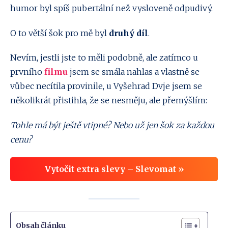
humor byl spíš pubertální než vysloveně odpudivý.
O to větší šok pro mě byl
druhý díl
.
Nevím, jestli jste to měli podobně, ale zatímco u
prvního
filmu
jsem se smála nahlas a vlastně se
vůbec necítila provinile, u Vyšehrad Dvje jsem se
několikrát přistihla, že se nesměju, ale přemýšlím:
Tohle má být ještě vtipné? Nebo už jen šok za každou
cenu?
Vytočit extra slevy – Slevomat »
Obsah článku