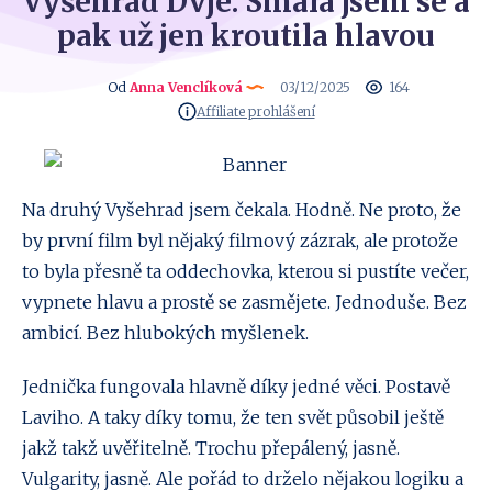
Vyšehrad Dvje: Smála jsem se a
pak už jen kroutila hlavou
Od
Anna Venclíková
03/12/2025
164
Affiliate prohlášení
Na druhý Vyšehrad jsem čekala. Hodně. Ne proto, že
by první film byl nějaký filmový zázrak, ale protože
to byla přesně ta oddechovka, kterou si pustíte večer,
vypnete hlavu a prostě se zasmějete. Jednoduše. Bez
ambicí. Bez hlubokých myšlenek.
Jednička fungovala hlavně díky jedné věci. Postavě
Laviho. A taky díky tomu, že ten svět působil ještě
jakž takž uvěřitelně. Trochu přepálený, jasně.
Vulgarity, jasně. Ale pořád to drželo nějakou logiku a