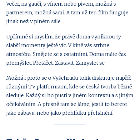
Večer, na gauči, s vínem nebo pivem, možná s
partnerem, možná sami. A tam už ten film funguje
jinak než v plném sále.
Upřímně si myslím, že právě doma vyniknou ty
slabší momenty ještě víc. V kině vás strhne
atmosféra. Smějete se s ostatními. Doma máte čas
přemýšlet. Přetáčet. Zastavit. Zamyslet se.
Možná i proto se o Vyšehradu tolik diskutuje napříč
různými TV platformami, kde se česká tvorba běžně
sleduje. Každý si ho pustí v jiném kontextu a s jiným
očekáváním. A přesně tam se láme, jestli to berete
jako zábavu, nebo jako přehlídku přehánění.