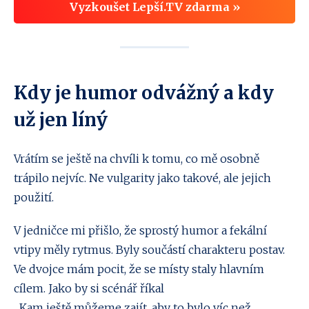
Vyzkoušet Lepší.TV zdarma »
Kdy je humor odvážný a kdy
už jen líný
Vrátím se ještě na chvíli k tomu, co mě osobně
trápilo nejvíc. Ne vulgarity jako takové, ale jejich
použití.
V jedničce mi přišlo, že sprostý humor a fekální
vtipy měly rytmus. Byly součástí charakteru postav.
Ve dvojce mám pocit, že se místy staly hlavním
cílem. Jako by si scénář říkal
„Kam ještě můžeme zajít, aby to bylo víc než