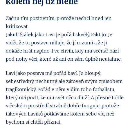
kolem něj už méně
Začnu tím pozitivním, protože nechci hned jen
kritizovat.
Jakub Štáfek jako Lavi je pořád skvělý. Fakt jo. Je
vidět, že tu postavu miluje, že jí rozumí a že ji
dokáže hrát naplno. I ve chvíli, kdy mu scénář hází
pod nohy věci, které už ani on sám úplně neutahne.
Lavi jako postava mě pořád baví. Je hloupý,
sebestředný, nechutný, ale zároveň svým způsobem
tragikomický. Pořád v něm vidím toho fotbalistu,
který má pocit, že mu svět něco dluží. A přesně tohle
v českém prostředí strašně dobře funguje, protože
takových Laviků potkáváme kolem sebe víc, než
bychom si chtěli přiznat.