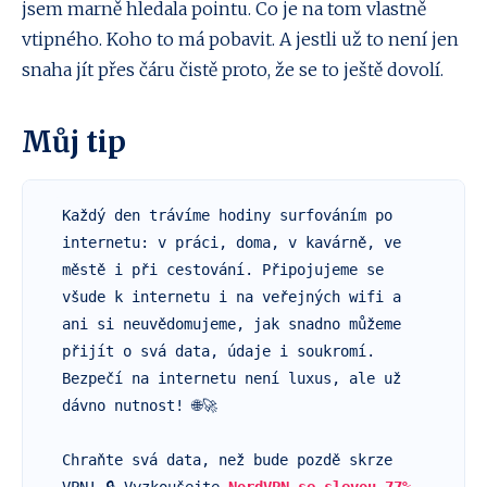
jsem marně hledala pointu. Co je na tom vlastně
vtipného. Koho to má pobavit. A jestli už to není jen
snaha jít přes čáru čistě proto, že se to ještě dovolí.
Můj tip
Každý den trávíme hodiny surfováním po 
internetu: v práci, doma, v kavárně, ve 
městě i při cestování. Připojujeme se 
všude k internetu i na veřejných wifi a 
ani si neuvědomujeme, jak snadno můžeme 
přijít o svá data, údaje i soukromí. 
Bezpečí na internetu není luxus, ale už 
dávno nutnost! 🌐🚀

Chraňte svá data, než bude pozdě skrze 
VPN! 🔒 Vyzkoušejte 
NordVPN se slevou 77% 