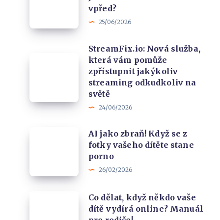
vpřed?
NordVPN:
jak
25/06/2026
Jsou
probíhá
nové
léčba
StreamFix.io: Nová služba,
funkce
a
StreamFix.io:
která vám pomůže
krokem
náš
zpřístupnit jakýkoliv
Nová
vpřed?
boj
streaming odkudkoliv na
služba,
světě
s
která
24/06/2026
klidovým
vám
režimem
pomůže
AI
AI jako zbraň! Když se z
zpřístupnit
fotky vašeho dítěte stane
jako
jakýkoliv
porno
zbraň!
streaming
26/02/2026
Když
odkudkoliv
se
na
Co
Co dělat, když někdo vaše
z
dítě vydírá online? Manuál
světě
dělat,
fotky