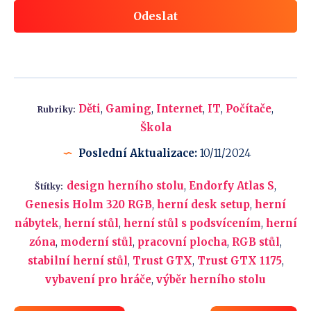
Odeslat
Děti
,
Gaming
,
Internet
,
IT
,
Počítače
,
Rubriky:
Škola
Poslední Aktualizace:
10/11/2024
design herního stolu
,
Endorfy Atlas S
,
Štítky:
Genesis Holm 320 RGB
,
herní desk setup
,
herní
nábytek
,
herní stůl
,
herní stůl s podsvícením
,
herní
zóna
,
moderní stůl
,
pracovní plocha
,
RGB stůl
,
stabilní herní stůl
,
Trust GTX
,
Trust GTX 1175
,
vybavení pro hráče
,
výběr herního stolu