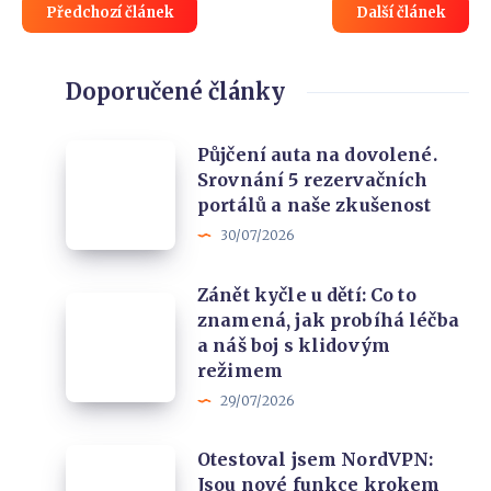
Předchozí článek
Další článek
Doporučené články
Půjčení
Půjčení auta na dovolené.
Srovnání 5 rezervačních
auta
portálů a naše zkušenost
na
30/07/2026
dovolené.
Srovnání
Zánět kyčle u dětí: Co to
Zánět
5
znamená, jak probíhá léčba
kyčle
rezervačních
a náš boj s klidovým
u
portálů
režimem
dětí:
a
29/07/2026
Co
naše
Otestoval
Otestoval jsem NordVPN:
to
zkušenost
Jsou nové funkce krokem
jsem
znamená,