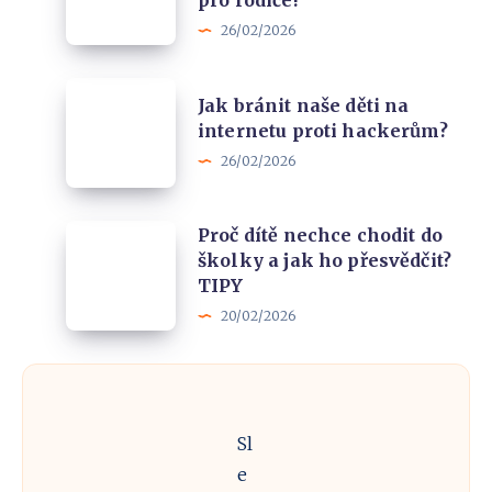
pro rodiče!
když
vašeho
26/02/2026
někdo
dítěte
vaše
stane
Jak
dítě
Jak bránit naše děti na
porno
bránit
internetu proti hackerům?
vydírá
naše
26/02/2026
online?
děti
Manuál
na
pro
Proč
Proč dítě nechce chodit do
internetu
rodiče!
školky a jak ho přesvědčit?
dítě
proti
TIPY
nechce
hackerům?
20/02/2026
chodit
do
školky
a
Sl
jak
e
ho