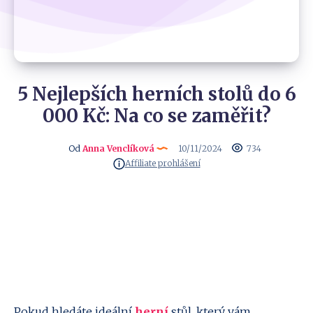
5 Nejlepších herních stolů do 6
000 Kč: Na co se zaměřit?
Od
Anna Venclíková
10/11/2024
734
Affiliate prohlášení
Pokud hledáte ideální
herní
stůl, který vám