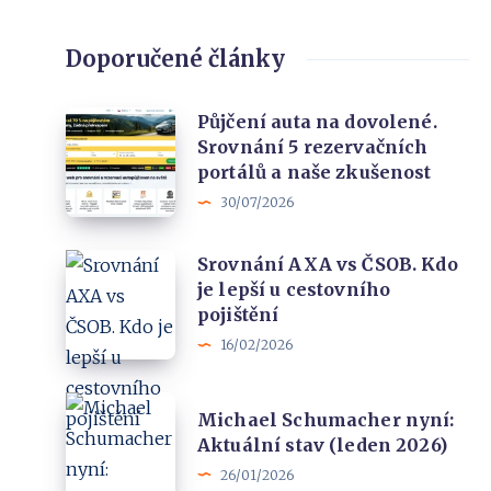
Doporučené články
Půjčení
Půjčení auta na dovolené.
Srovnání 5 rezervačních
auta
portálů a naše zkušenost
na
30/07/2026
dovolené.
Srovnání
Srovnání
Srovnání AXA vs ČSOB. Kdo
5
je lepší u cestovního
AXA
rezervačních
pojištění
vs
portálů
16/02/2026
ČSOB.
a
Kdo
naše
Michael
je
Michael Schumacher nyní:
zkušenost
Schumacher
Aktuální stav (leden 2026)
lepší
nyní:
26/01/2026
u