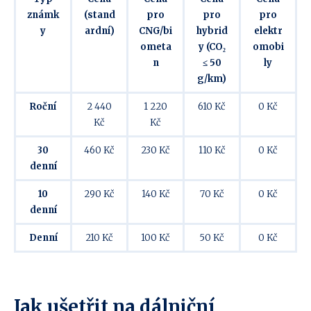
známk
(stand
pro
pro
pro
y
ardní)
CNG/bi
hybrid
elektr
ometa
y (CO₂
omobi
n
≤ 50
ly
g/km)
Roční
2 440
1 220
610 Kč
0 Kč
Kč
Kč
30
460 Kč
230 Kč
110 Kč
0 Kč
denní
10
290 Kč
140 Kč
70 Kč
0 Kč
denní
Denní
210 Kč
100 Kč
50 Kč
0 Kč
Jak ušetřit na dálniční