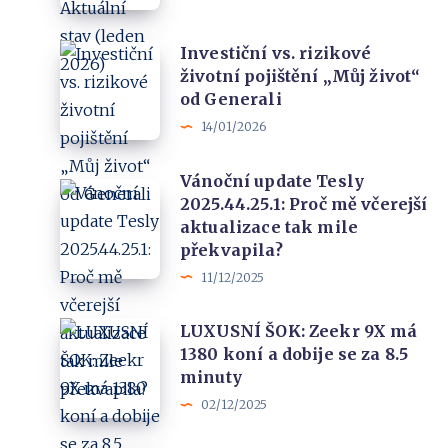
Aktuální
cestovního
stav
pojištění
Investiční
Investiční vs. rizikové
(leden
životní pojištění „Můj život“
vs.
2026)
od Generali
rizikové
14/01/2026
životní
pojištění
Vánoční update Tesly
Vánoční
„Můj
2025.44.25.1: Proč mě včerejší
update
život“
aktualizace tak mile
Tesly
od
překvapila?
2025.44.25.1:
Generali
11/12/2025
Proč
LUXUSNÍ
LUXUSNÍ ŠOK: Zeekr 9X má
mě
1380 koní a dobije se za 8.5
ŠOK: Zeekr
včerejší
minuty
9X
aktualizace
02/12/2025
má
tak
1380
mile