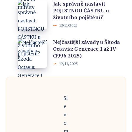
Jak
Jak správně nastavit
koní
překvapila?
POJISTNOU ČÁSTKU u
správně
a
životního pojištění?
nastavit
dobije
13/11/2025
POJISTNOU
se
ČÁSTKU
za
Nejčastější
Nejčastější závady u Škoda
u
8.5
Octavia: Generace I až IV
závady
životního
(1996-2025)
minuty
u
pojištění?
12/11/2025
Škoda
Octavia:
Generace
I
Sl
až
e
IV
v
(1996-
o
2025)
m