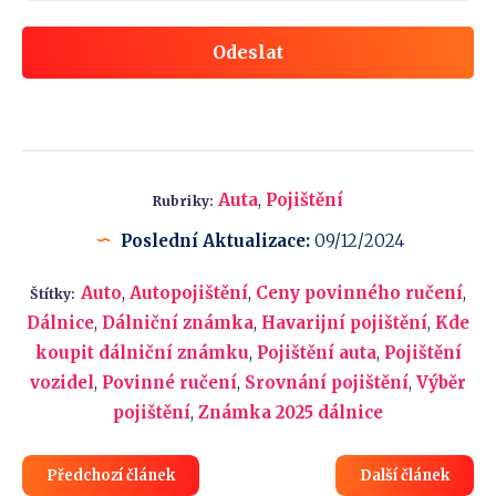
Odeslat
Auta
,
Pojištění
Rubriky:
Poslední Aktualizace:
09/12/2024
Auto
,
Autopojištění
,
Ceny povinného ručení
,
Štítky:
Dálnice
,
Dálniční známka
,
Havarijní pojištění
,
Kde
koupit dálniční známku
,
Pojištění auta
,
Pojištění
vozidel
,
Povinné ručení
,
Srovnání pojištění
,
Výběr
pojištění
,
Známka 2025 dálnice
Předchozí článek
Další článek