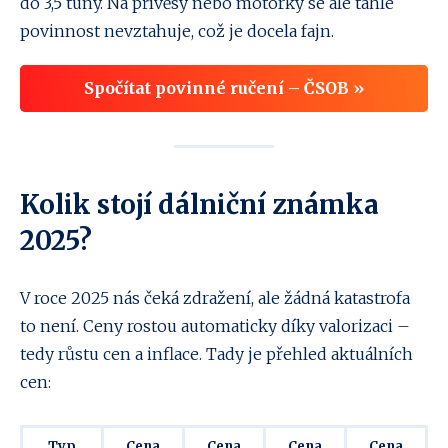
do 3,5 tuny. Na přívěsy nebo motorky se ale tahle
povinnost nevztahuje, což je docela fajn.
Spočítat povinné ručení – ČSOB »
Kolik stojí dálniční známka
2025?
V roce 2025 nás čeká zdražení, ale žádná katastrofa
to není. Ceny rostou automaticky díky valorizaci –
tedy růstu cen a inflace. Tady je přehled aktuálních
cen:
Typ
Cena
Cena
Cena
Cena