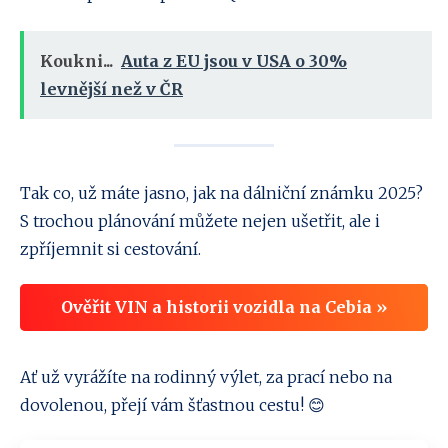
Koukni...
Auta z EU jsou v USA o 30%
levnější než v ČR
Tak co, už máte jasno, jak na dálniční známku 2025?
S trochou plánování můžete nejen ušetřit, ale i
zpříjemnit si cestování.
Ověřit VIN a historii vozidla na Cebia »
Ať už vyrážíte na rodinný výlet, za prací nebo na
dovolenou, přejí vám šťastnou cestu! 😊