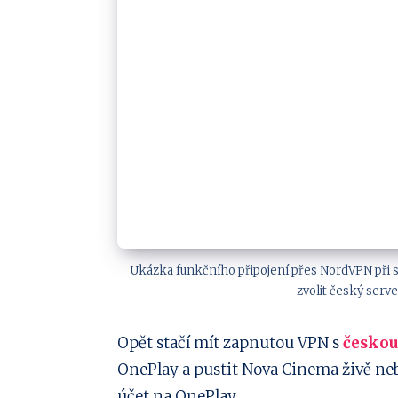
Ukázka funkčního připojení přes NordVPN při s
zvolit český serve
Opět stačí mít zapnutou VPN s
českou
OnePlay a pustit Nova Cinema živě ne
účet na OnePlay.