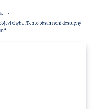
ikace
 objeví chyba „Tento obsah není dostupný
m.“