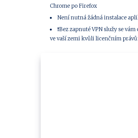
Chrome po Firefox
Není nutná žádná instalace apl
❗️Bez zapnuté VPN služy se vám
ve vaší zemi kvůli licenčním právů