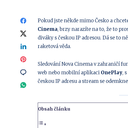
Sdílejte
Pokud jste někde mimo Česko a chcete 
Cinema
, brzy narazíte na to, že to pr
na
Sdílejte
diváky s českou IP adresou. Dá se to něj
Facebook
na
Sdílejte
raketová věda.
Twitter
na
Sdílejte
Sledování Nova Cinema v zahraničí fu
Linkedin
na
Sdílejte
web nebo mobilní aplikaci
OnePlay
, 
českou IP adresu a stream se odemkne, 
Pinterest
na
Sdílejte
Email
na
Whatsapp
Obsah článku