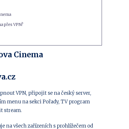
Cinema
ma přes VPN?
Nova Cinema
va.cz
apnout VPN, připojit se na český server,
ním menu na sekci Pořady, TV program
t stream.
uje na všech zařízeních s prohlížečem od