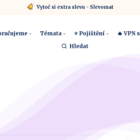
Vytoč si extra slevu - Slevomat
oručujeme
Témata
⭐ Pojištění
🔥 VPN 
Hledat