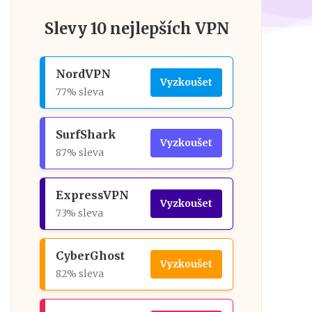
Slevy 10 nejlepších VPN
NordVPN
Vyzkoušet
77% sleva
SurfShark
Vyzkoušet
87% sleva
ExpressVPN
Vyzkoušet
73% sleva
CyberGhost
Vyzkoušet
82% sleva