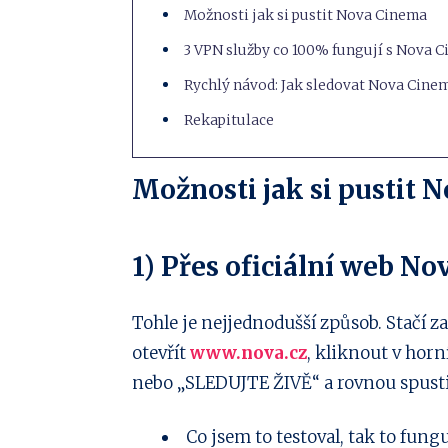
Možnosti jak si pustit Nova Cinema
3 VPN služby co 100% fungují s Nova 
Rychlý návod: Jak sledovat Nova Cine
Rekapitulace
Možnosti jak si pustit 
1) Přes oficiální web No
Tohle je nejjednodušší způsob. Stačí z
otevřít
www.nova.cz
, kliknout v hor
nebo „SLEDUJTE ŽIVĚ“ a rovnou spusti
Co jsem to testoval, tak to fung