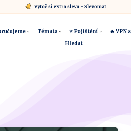
Vytoč si extra slevu - Slevomat
oručujeme
Témata
⭐ Pojištění
🔥 VPN 
Hledat