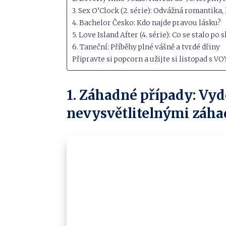
3. Sex O’Clock (2. série): Odvážná romantika
4. Bachelor Česko: Kdo najde pravou lásku?
5. Love Island After (4. série): Co se stalo p
6. Taneční: Příběhy plné vášně a tvrdé dřiny
Připravte si popcorn a užijte si listopad s VO
1. Záhadné případy: Vyde
nevysvětlitelnými záh