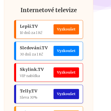
Internetové televize
Lepší.TV
Vyzkoušet
10 dnů za 1 Kč
Sledování.TV
Vyzkoušet
30 dnů za 1 Kč
Skylink.TV
Vyzkoušet
VIP nabídka
Telly.TV
Vyzkoušet
Sleva 30%