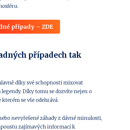
mosféru.
dné případy – ZDE
hadných případech tak
hlavně díky své schopnosti mixovat
a legendy. Díky tomu se dozvíte nejen o
e kterém se vše odehrává.
 nebo nevyřešené záhady z dávné minulosti,
spoustu zajímavých informací k