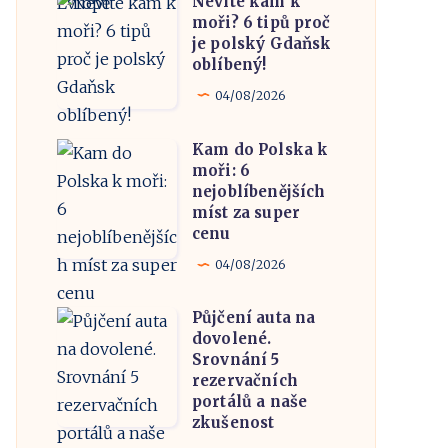
Nevíte kam k
dřevěným
Nevíte
moři? 6 tipů proč
molem
kam
je polský Gdaňsk
v
k
oblíbený!
Evropě
moři?
04/08/2026
6
tipů
Kam do Polska k
Kam
proč
moři: 6
do
nejoblíbenějších
je
Polska
míst za super
polský
cenu
k
Gdaňsk
moři:
04/08/2026
oblíbený!
6
Půjčení auta na
nejoblíbenějších
Půjčení
dovolené.
míst
auta
Srovnání 5
za
na
rezervačních
portálů a naše
super
dovolené.
zkušenost
cenu
Srovnání