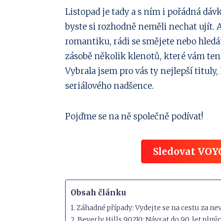
Sdílejte
Listopad je tady a s ním i pořádná dáv
byste si rozhodně neměli nechat ujít. 
na
Sdílejte
romantiku, rádi se smějete nebo hled
Facebook
na
Sdílejte
zásobě několik klenotů, které vám te
Vybrala jsem pro vás ty nejlepší titul
Twitter
na
Sdílejte
seriálového nadšence.
Linkedin
na
Sdílejte
Pojďme se na ně společně podívat!
Pinterest
na
Sdílejte
Email
na
Sledovat VOY
Whatsapp
Obsah článku
1. Záhadné případy: Vydejte se na cestu za n
2. Beverly Hills 90210: Návrat do 90. let pln