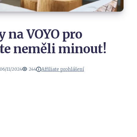
py na VOYO pro
ste neměli minout!
Affiliate prohlášení
06/11/2024
244