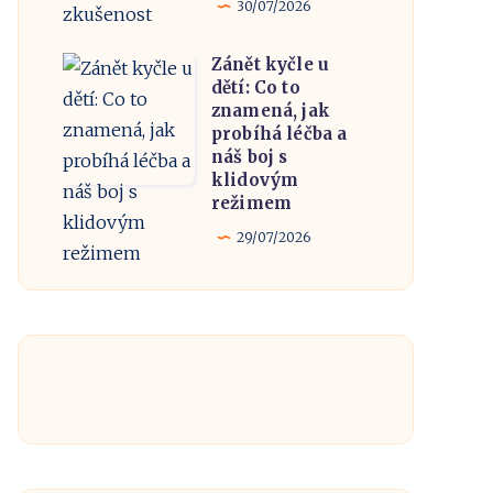
30/07/2026
5
rezervačních
Zánět kyčle u
Zánět
portálů
dětí: Co to
kyčle
a
znamená, jak
u
probíhá léčba a
naše
náš boj s
dětí:
zkušenost
klidovým
Co
režimem
to
29/07/2026
znamená,
jak
probíhá
léčba
a
náš
boj
s