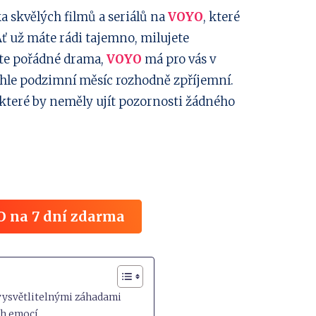
ka skvělých filmů a seriálů na
VOYO
, které
Ať už máte rádi tajemno, milujete
áte pořádné drama,
VOYO
má pro vás v
nhle podzimní měsíc rozhodně zpříjemní.
y, které by neměly ujít pozornosti žádného
O na 7 dní zdarma
evysvětlitelnými záhadami
ých emocí