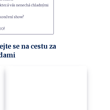
, která vás nenechá chladnými
o skončení show?
YO!
jte se na cestu za
adami