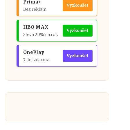
Prima+
Vyzkoušet
Bez reklam
HBO MAX
Vyzkoušet
Sleva 20% na rok
OnePlay
Vyzkoušet
7 dní zdarma