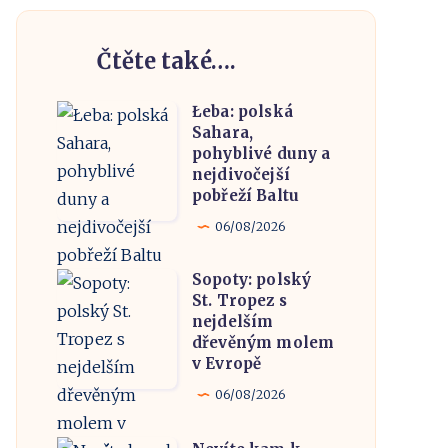
Čtěte také….
Łeba: polská
Łeba:
Sahara,
polská
pohyblivé duny a
Sahara,
nejdivočejší
pobřeží Baltu
pohyblivé
duny
06/08/2026
a
Sopoty: polský
nejdivočejší
Sopoty:
St. Tropez s
pobřeží
polský
nejdelším
Baltu
St.
dřevěným molem
v Evropě
Tropez
s
06/08/2026
nejdelším