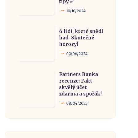
tipy ✅
Things
navštívit
10/10/2024
a
zažít?
6
6 lidí, které snědl
Zajímavosti
lidí,
had: Skutečné
a
horory!
které
tipy
snědl
09/06/2024
✅
had:
Skutečné
Partners Banka
Partners
horory!
recenze: Fakt
Banka
skvělý účet
recenze:
zdarma a spořák!
Fakt
08/04/2025
skvělý
účet
zdarma
a