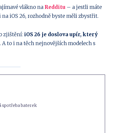
zajímavé vlákno na
Redditu
– a jestli máte
i na iOS 26, rozhodně byste měli zbystřit.
 zjištění:
iOS 26 je doslova upír, který
. A to i na těch nejnovějších modelech s
ná spotřeba baterek