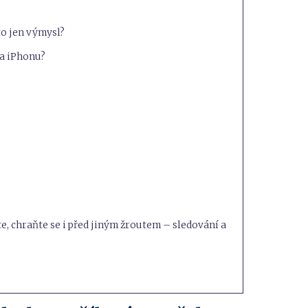
to jen výmysl?
na iPhonu?
e, chraňte se i před jiným žroutem – sledování a