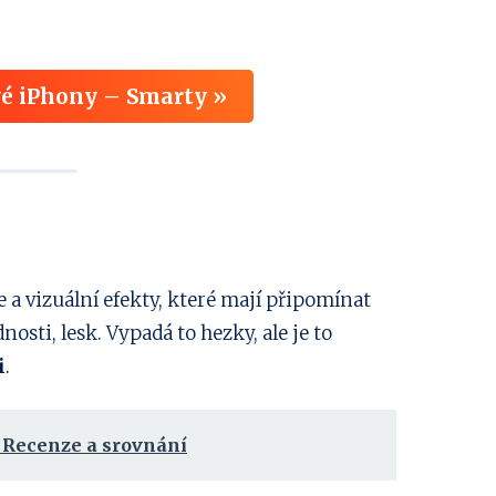
é iPhony – Smarty »
 a vizuální efekty, které mají připomínat
osti, lesk. Vypadá to hezky, ale je to
i
.
: Recenze a srovnání