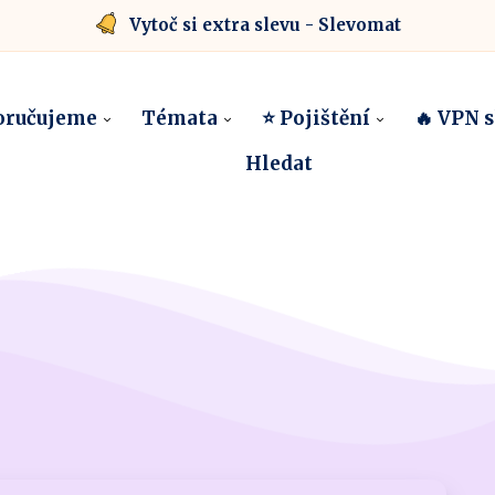
Vytoč si extra slevu - Slevomat
oručujeme
Témata
⭐ Pojištění
🔥 VPN 
Hledat