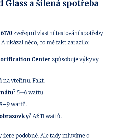
d Glass a šílená spotřeba
6170
zveřejnil vlastní testování spotřeby
 A ukázal něco, co mě fakt zarazilo:
otification Center
způsobuje výkyvy
ů
na vteřinu. Fakt.
rmátu
? 5–6 wattů.
 8–9 wattů.
 obrazovky
? Až 11 wattů.
y žere podobně. Ale tady mluvíme o