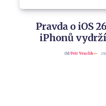
Pravda o iOS 26
iPhonů vydrž
Od
Petr Venclik
29/