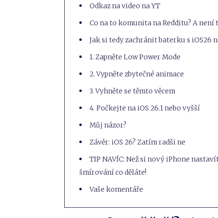
Odkaz na video na YT
Co na to komunita na Redditu? A není 
Jak si tedy zachránit baterku s iOS26 
1. Zapněte Low Power Mode
2. Vypněte zbytečné animace
3. Vyhněte se těmto věcem
4. Počkejte na iOS 26.1 nebo vyšší
Můj názor?
Závěr: iOS 26? Zatím radši ne
TIP NAVÍC: Než si nový iPhone nastavít
šmírování co děláte!
Vaše komentáře