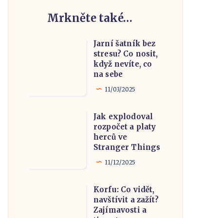
Mrkněte také…
Jarní šatník bez
Jarní
stresu? Co nosit,
šatník
když nevíte, co
bez
na sebe
stresu?
11/03/2025
Co
nosit,
Jak explodoval
Jak
když
rozpočet a platy
explodoval
herců ve
nevíte,
rozpočet
Stranger Things
co
a
11/12/2025
na
platy
sebe
herců
Korfu: Co vidět,
Korfu:
ve
navštívit a zažít?
Co
Zajímavosti a
Stranger
vidět,