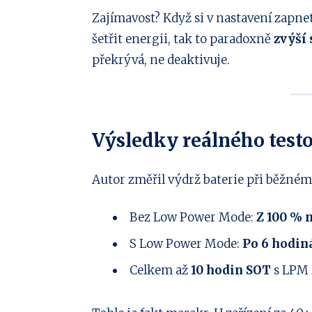
Zajímavost? Když si v nastavení zapne
šetřit energii, tak to paradoxně
zvýší 
překrývá, ne deaktivuje.
Výsledky reálného test
Autor změřil výdrž baterie při běžném
Bez Low Power Mode:
Z 100 % 
S Low Power Mode:
Po 6 hodin
Celkem až
10 hodin SOT
s LPM