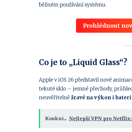
běžném používání systému.
Prohlédnout nov
Co je to „Liquid Glass“?
Apple v iOS 26 představil nové animace
tekuté sklo – jemné přechody, průhledn
neuvěřitelně
žravé na výkon i bateri
Koukni...
Nejlepší VPN pro Netflix