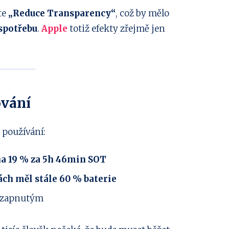
te
„Reduce Transparency“
, což by mělo
spotřebu
.
Apple
totiž efekty zřejmě jen
ování
 používání:
na 19 % za 5h 46min SOT
ách měl stále 60 % baterie
 zapnutým