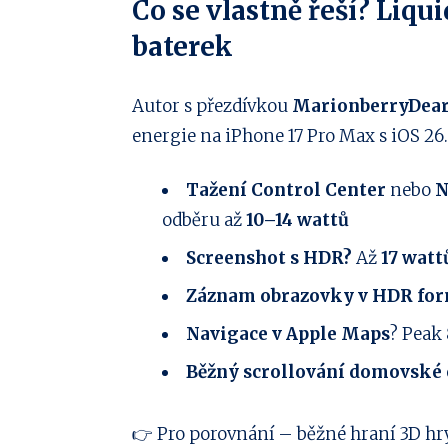
Co se vlastně řeší? Liqui
baterek
Autor s přezdívkou
MarionberryDear
energie na iPhone 17 Pro Max s iOS 26.
Tažení Control Center
nebo
N
odběru až
10–14 wattů
Screenshot s HDR?
Až
17 watt
Záznam obrazovky v HDR fo
Navigace v Apple Maps
? Peak
Běžný scrollování domovské
👉 Pro porovnání – běžné hraní 3D hr