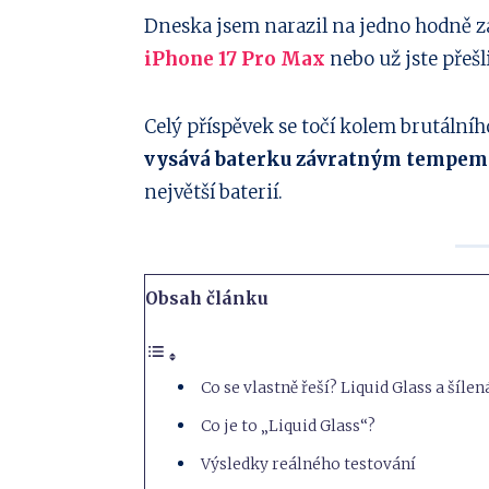
Sdílejte
Dneska jsem narazil na jedno hodně 
iPhone 17 Pro Max
nebo už jste přešl
na
Sdílejte
Facebook
na
Sdílejte
Celý příspěvek se točí kolem brutálního
vysává baterku závratným tempem
Twitter
na
Sdílejte
největší baterií.
Linkedin
na
Sdílejte
Pinterest
na
Sdílejte
Obsah článku
Email
na
Whatsapp
Co se vlastně řeší? Liquid Glass a šíle
Co je to „Liquid Glass“?
Výsledky reálného testování