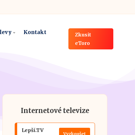
slevy
Kontakt
Zkusit
eToro
Internetové televize
Lepší.TV
Vyzkoušet