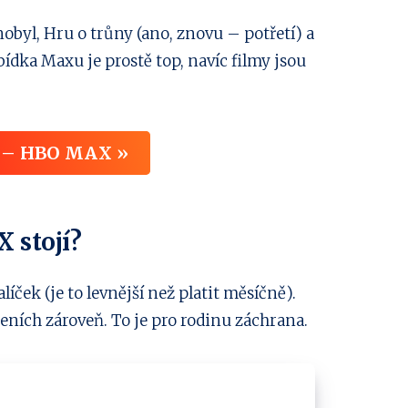
nobyl, Hru o trůny (ano, znovu – potřetí) a
ídka Maxu je prostě top, navíc filmy jsou
t – HBO MAX »
 stojí?
ček (je to levnější než platit měsíčně).
zeních zároveň. To je pro rodinu záchrana.