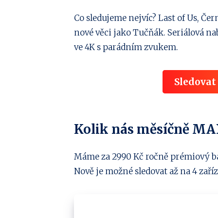
Co sledujeme nejvíc? Last of Us, Čer
nové věci jako Tučňák. Seriálová nab
ve 4K s parádním zvukem.
Sledova
Kolik nás měsíčně MAX
Máme za 2990 Kč ročně prémiový balí
Nově je možné sledovat až na 4 zaří