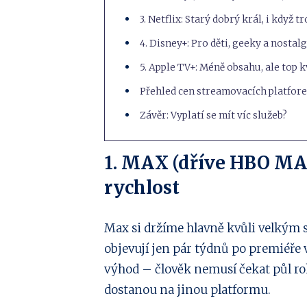
3. Netflix: Starý dobrý král, i když t
4. Disney+: Pro děti, geeky a nostal
5. Apple TV+: Méně obsahu, ale top k
Přehled cen streamovacích platfor
Závěr: Vyplatí se mít víc služeb?
1. MAX (dříve HBO MAX
rychlost
Max si držíme hlavně kvůli velkým 
objevují jen pár týdnů po premiéře v
výhod – člověk nemusí čekat půl r
dostanou na jinou platformu.