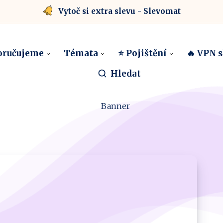
Vytoč si extra slevu - Slevomat
oručujeme
Témata
⭐ Pojištění
🔥 VPN 
Hledat