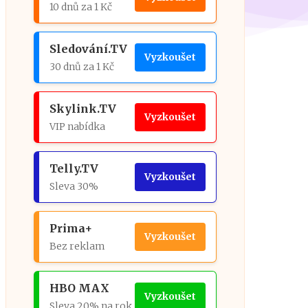
10 dnů za 1 Kč
Sledování.TV
Vyzkoušet
30 dnů za 1 Kč
Skylink.TV
Vyzkoušet
VIP nabídka
Telly.TV
Vyzkoušet
Sleva 30%
Prima+
Vyzkoušet
Bez reklam
HBO MAX
Vyzkoušet
Sleva 20% na rok