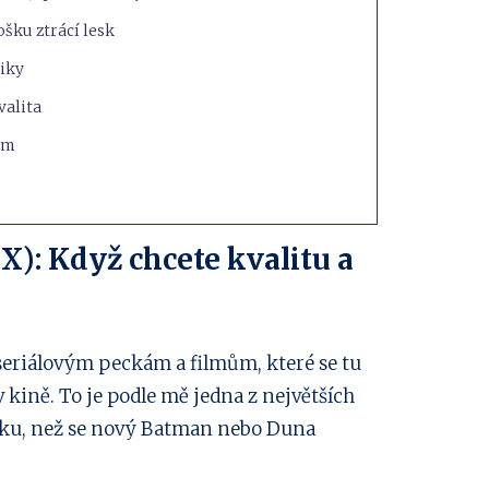
rošku ztrácí lesk
giky
valita
em
): Když chcete kvalitu a
seriálovým peckám a filmům, které se tu
 kině. To je podle mě jedna z největších
oku, než se nový Batman nebo Duna