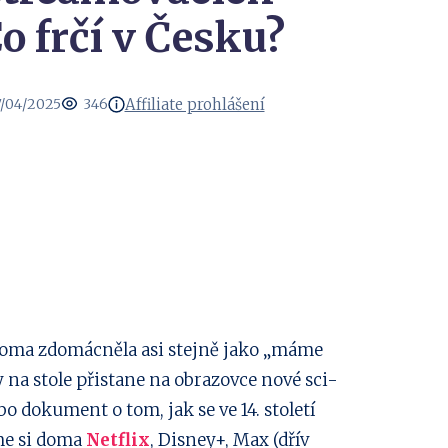
o frčí v Česku?
Affiliate prohlášení
/04/2025
346
 doma zdomácněla asi stejně jako „máme
 na stole přistane na obrazovce nové sci-
o dokument o tom, jak se ve 14. století
me si doma
Netflix
, Disney+, Max (dřív