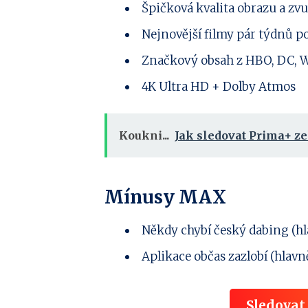
Špičková kvalita obrazu a zv
Nejnovější filmy pár týdnů p
Značkový obsah z HBO, DC, W
4K Ultra HD + Dolby Atmos
Koukni...
Jak sledovat Prima+ z
Mínusy
MAX
Někdy chybí český dabing (h
Aplikace občas zazlobí (hlav
Sledova