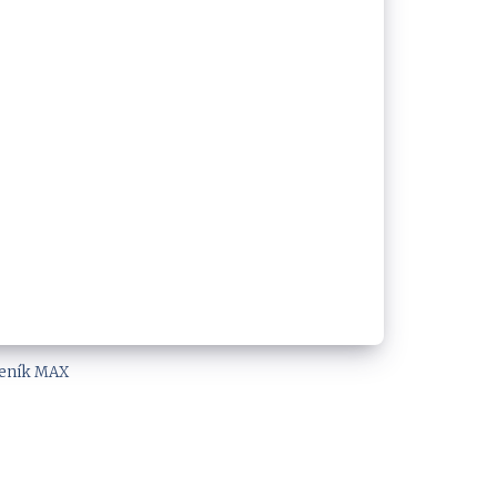
eník MAX