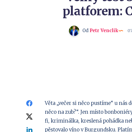
platforem: C
Od
Petr Venclik
07
Sdílejte
Věta „večer si něco pustíme“ u nás
něco na zub?“. Jen místo bonboniéry
na
Sdílejte
fi, kriminálka, kreslená pohádka neb
Facebook
na
Sdílejte
pěstovalo víno v Burgundsku. Platí