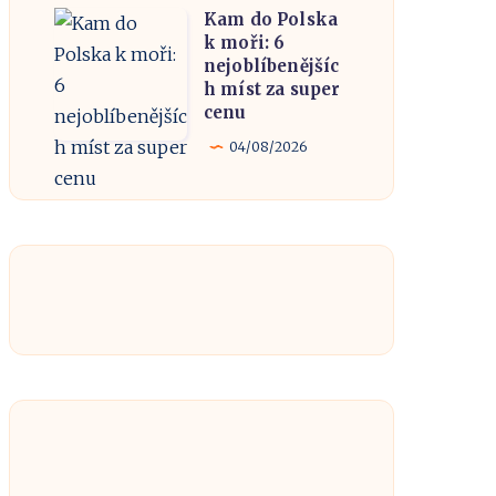
Kam do Polska
proč
Kam
k moři: 6
je
do
nejoblíbenějšíc
polský
Polska
h míst za super
cenu
Gdaňsk
k
oblíbený!
moři:
04/08/2026
6
nejoblíbenějších
míst
za
super
cenu