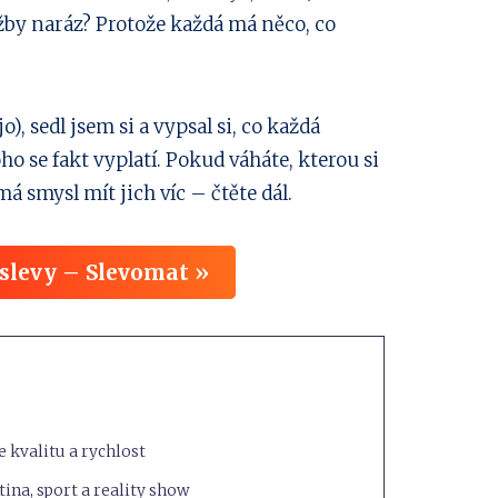
lužby naráz? Protože každá má něco, co
o), sedl jsem si a vypsal si, co každá
oho se fakt vyplatí. Pokud váháte, kterou si
má smysl mít jich víc – čtěte dál.
 slevy – Slevomat »
 kvalitu a rychlost
tina, sport a reality show