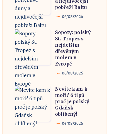
a nejdivočejší
vyrazit
pobřeží Baltu
pohyblivé
k
duny
06/08/2026
moři
a
Sopoty: polský
nejdivočejší
Sopoty:
St. Tropez s
pobřeží
polský
nejdelším
Baltu
St.
dřevěným
molem v
Tropez
Evropě
s
06/08/2026
nejdelším
dřevěným
Nevíte kam k
Nevíte
molem
moři? 6 tipů
kam
v
proč je polský
k
Gdaňsk
Evropě
oblíbený!
moři?
6
04/08/2026
tipů