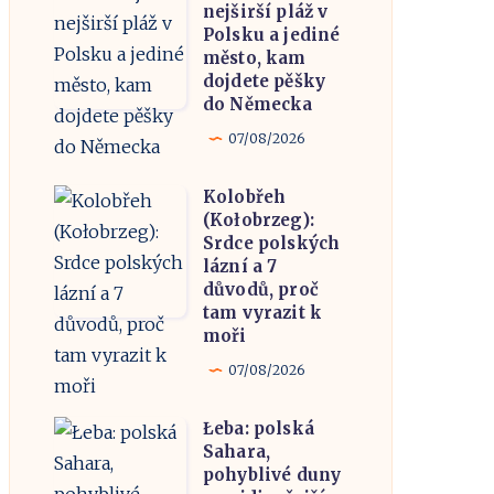
nejširší pláž v
nejširší
Polsku a jediné
pláž
město, kam
dojdete pěšky
v
do Německa
Polsku
07/08/2026
a
jediné
Kolobřeh
Kolobřeh
město,
(Kołobrzeg):
(Kołobrzeg):
kam
Srdce polských
Srdce
lázní a 7
dojdete
důvodů, proč
polských
pěšky
tam vyrazit k
lázní
do
moři
a
Německa
07/08/2026
7
důvodů,
Łeba: polská
Łeba:
proč
Sahara,
polská
pohyblivé duny
tam
Sahara,