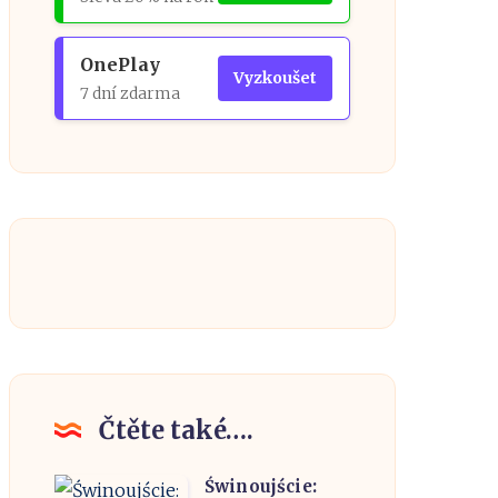
OnePlay
Vyzkoušet
7 dní zdarma
Čtěte také….
Świnoujście:
Świnoujście: