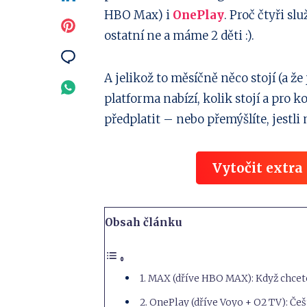
HBO Max) i
OnePlay
. Proč čtyři s
Twitter
na
Sdílejte
ostatní ne a máme 2 děti :).
Linkedin
na
Sdílejte
A jelikož to měsíčně něco stojí (a že j
Pinterest
na
Sdílejte
platforma nabízí, kolik stojí a pro k
Email
na
předplatit – nebo přemýšlíte, jestli 
Whatsapp
Vytočit extra
Obsah článku
1. MAX (dříve HBO MAX): Když chcete
2. OnePlay (dříve Voyo + O2 TV): Češ