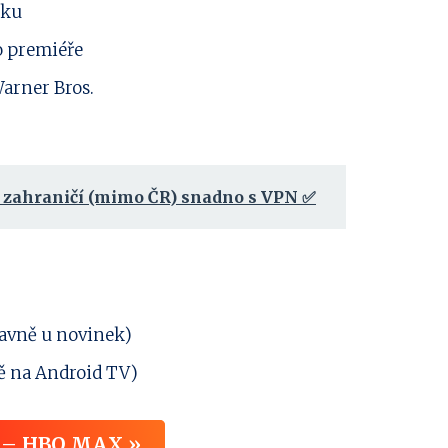
uku
o premiéře
arner Bros.
e zahraničí (mimo ČR) snadno s VPN ✅
lavně u novinek)
ně na Android TV)
t – HBO MAX »