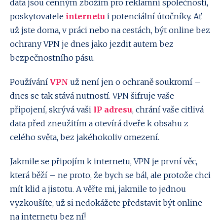
data jsou cenným zbožím pro reklamní společnosti,
poskytovatele
internetu
i potenciální útočníky. Ať
už jste doma, v práci nebo na cestách, být online bez
ochrany VPN je dnes jako jezdit autem bez
bezpečnostního pásu.
Používání
VPN
už není jen o ochraně soukromí –
dnes se tak stává nutností. VPN šifruje vaše
připojení, skrývá vaši
IP adresu
, chrání vaše citlivá
data před zneužitím a otevírá dveře k obsahu z
celého světa, bez jakéhokoliv omezení.
Jakmile se připojím k internetu, VPN je první věc,
která běží – ne proto, že bych se bál, ale protože chci
mít klid a jistotu. A věřte mi, jakmile to jednou
vyzkoušíte, už si nedokážete představit být online
na internetu bez ní!