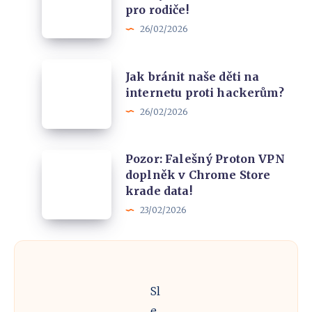
fotky
pro rodiče!
když
vašeho
26/02/2026
někdo
dítěte
vaše
stane
Jak
dítě
Jak bránit naše děti na
porno
bránit
internetu proti hackerům?
vydírá
naše
26/02/2026
online?
děti
Manuál
na
pro
Pozor:
Pozor: Falešný Proton VPN
internetu
rodiče!
doplněk v Chrome Store
Falešný
proti
krade data!
Proton
hackerům?
23/02/2026
VPN
doplněk
v
Chrome
Sl
Store
e