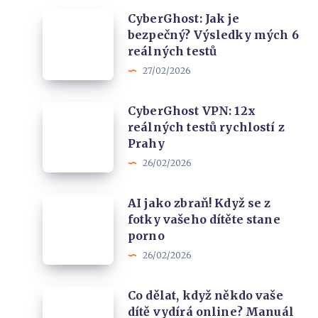
pomůže
CyberGhost:
CyberGhost: Jak je
zpřístupnit
bezpečný? Výsledky mých 6
Jak
jakýkoliv
reálných testů
je
streaming
27/02/2026
bezpečný?
odkudkoliv
Výsledky
na
CyberGhost
CyberGhost VPN: 12x
mých
reálných testů rychlostí z
světě
VPN:
6
Prahy
12x
reálných
26/02/2026
reálných
testů
testů
AI
AI jako zbraň! Když se z
rychlostí
fotky vašeho dítěte stane
jako
z
porno
zbraň!
Prahy
26/02/2026
Když
se
Co
Co dělat, když někdo vaše
z
dítě vydírá online? Manuál
dělat,