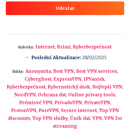
Odeslat
Internet
,
Krimi
,
Kyberbezpečnost
Rubriky:
Poslední Aktualizace:
28/02/2025
Anonymita
,
Best VPN
,
Best VPN services
,
Štítky:
Cyberghost
,
ExpressVPN
,
IPVanish
,
Kyberbezpečnost
,
Kybernetický útok
,
Nejlepší VPN
,
NordVPN
,
Ochrana dat
,
Online privacy tools
,
Prémiové VPN
,
PrivadoVPN
,
PrivateVPN
,
ProtonVPN
,
PureVPN
,
Secure internet
,
Top VPN
discounts
,
Top VPN služby
,
Únik dat
,
VPN
,
VPN for
streaming