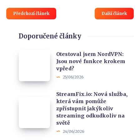
Předchozí článek
Další článek
Doporučené články
Otestoval
Otestoval jsem NordVPN:
Jsou nové funkce krokem
jsem
vpřed?
NordVPN:
25/06/2026
Jsou
nové
StreamFix.io: Nová služba,
funkce
StreamFix.io:
která vám pomůže
krokem
zpřístupnit jakýkoliv
Nová
vpřed?
streaming odkudkoliv na
služba,
světě
která
24/06/2026
vám