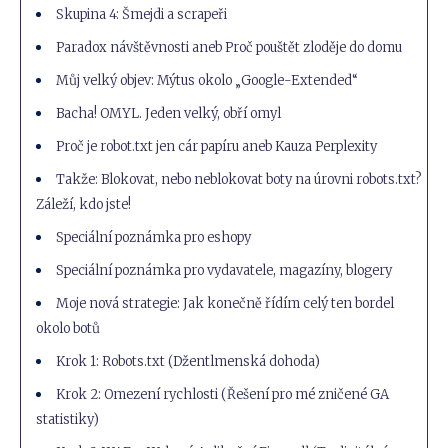
Skupina 4: Šmejdi a scrapeři
Paradox návštěvnosti aneb Proč pouštět zloděje do domu
Můj velký objev: Mýtus okolo „Google-Extended“
Bacha! OMYL. Jeden velký, obří omyl
Proč je robot.txt jen cár papíru aneb Kauza Perplexity
Takže: Blokovat, nebo neblokovat boty na úrovni robots.txt?
Záleží, kdo jste!
Speciální poznámka pro eshopy
Speciální poznámka pro vydavatele, magazíny, blogery
Moje nová strategie: Jak konečně řídím celý ten bordel
okolo botů
Krok 1: Robots.txt (Džentlmenská dohoda)
Krok 2: Omezení rychlosti (Řešení pro mé zničené GA
statistiky)