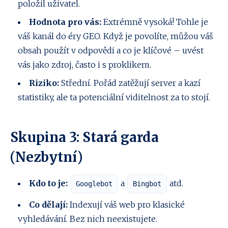
položil uživatel.
Hodnota pro vás:
Extrémně vysoká! Tohle je
váš kanál do éry GEO. Když je povolíte, můžou váš
obsah použít v odpovědi a co je klíčové – uvést
vás jako zdroj, často i s proklikem.
Riziko:
Střední. Pořád zatěžují server a kazí
statistiky, ale ta potenciální viditelnost za to stojí.
Skupina 3: Stará garda
(Nezbytní)
Kdo to je:
a
atd.
Googlebot
Bingbot
Co dělají:
Indexují váš web pro klasické
vyhledávání. Bez nich neexistujete.