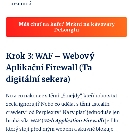
rozumná.
Máš chuť na kafe? Mrkni na kávovary
DeLonghi
Krok 3: WAF – Webový
Aplikační Firewall (Ta
digitální sekera)
No a co nakonec s těmi „Šmejdy“, kteří robots.txt
zcela ignorují? Nebo co udělat s těmi „stealth
crawlery“ od Perplexity? Na ty platí jednoduše jen
hrubá síla. WAF (
Web Application Firewall
) je filtr,
který stojí před mým webem a aktivně blokuje