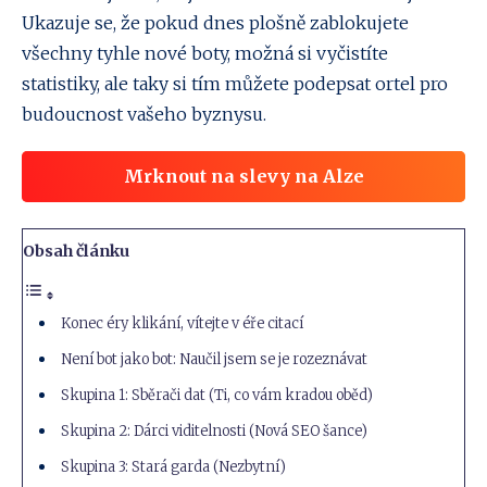
Ukazuje se, že pokud dnes plošně zablokujete
všechny tyhle nové boty, možná si vyčistíte
statistiky, ale taky si tím můžete podepsat ortel pro
budoucnost vašeho byznysu.
Mrknout na slevy na Alze
Obsah článku
Konec éry klikání, vítejte v éře citací
Není bot jako bot: Naučil jsem se je rozeznávat
Skupina 1: Sběrači dat (Ti, co vám kradou oběd)
Skupina 2: Dárci viditelnosti (Nová SEO šance)
Skupina 3: Stará garda (Nezbytní)