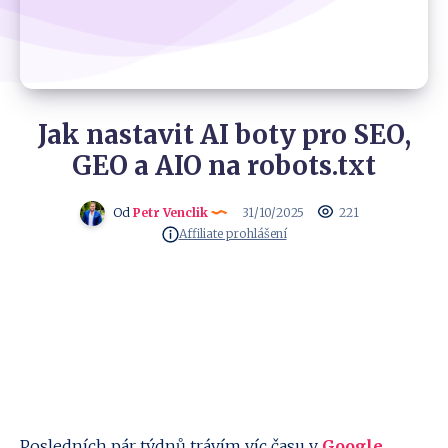
Jak nastavit AI boty pro SEO,
GEO a AIO na robots.txt
Od
Petr Venclik
31/10/2025
221
Affiliate prohlášení
Posledních pár týdnů trávím víc času v
Google