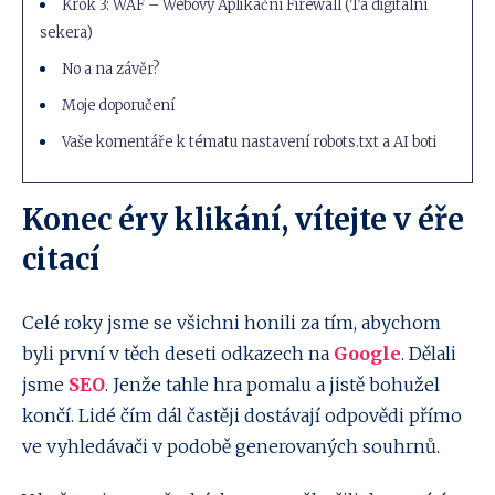
Krok 3: WAF – Webový Aplikační Firewall (Ta digitální
sekera)
No a na závěr?
Moje doporučení
Vaše komentáře k tématu nastavení robots.txt a AI boti
Konec éry klikání, vítejte v éře
citací
Celé roky jsme se všichni honili za tím, abychom
byli první v těch deseti odkazech na
Google
. Dělali
jsme
SEO
. Jenže tahle hra pomalu a jistě bohužel
končí. Lidé čím dál častěji dostávají odpovědi přímo
ve vyhledávači v podobě generovaných souhrnů.