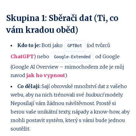
Skupina 1: Sběrači dat (Ti, co
vám kradou oběd)
Kdo to je:
Boti jako
(od tvůrců
GPTBot
ChatGPT
) nebo
od Google
Google-Extended
(Google AI Overview – mimochodem zde je můj
navod
jak ho vypnout
)
Co dělají:
Sají obrovské množství dat z vašeho
webu, aby na nich trénovali své
budoucí
modely.
Neposílají vám žádnou návštěvnost. Prostě si
berou vaše unikátní texty, nápady a know-how, aby
mohli postavit systém, který s vámi bude jednou
soutěžit.