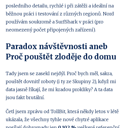
posledního detailu, rychlé i při zátěži a ideální na
běžnou práci i testování z různých regionů. Nord
používám soukromě a SurfShark v práci (pro
neomezený počet připojených zařízení).
Paradox návštěvnosti aneb
Proč pouštět zloděje do domu
Tady jsem se zasekl nejdýl. Proč bych měl, sakra,
pouštět dovnitř roboty (i ty ze Skupiny 2), když mi
data jasně říkají, že mi kradou prokliky? A ta data
jsou fakt brutální.
Četl jsem zprávu od TollBit, která někdy letos v létě
ukázala, že všechny tyhle nové chytré aplikace
posílají dohromady jen
0,102 %
veškeré referenční