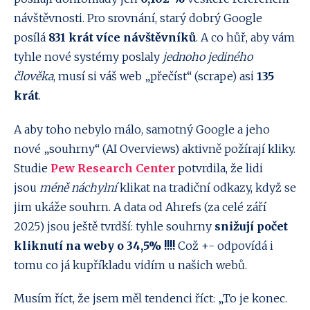
návštěvnosti. Pro srovnání, starý dobrý Google
posílá
831 krát více návštěvníků
. A co hůř, aby vám
tyhle nové systémy poslaly
jednoho jediného
člověka
, musí si váš web „přečíst“ (scrape) asi
135
krát
.
A aby toho nebylo málo, samotný Google a jeho
nové „souhrny“ (AI Overviews) aktivně požírají kliky.
Studie
Pew Research Center
potvrdila, že lidi
jsou
méně náchylní
klikat na tradiční odkazy, když se
jim ukáže souhrn. A data od Ahrefs (za celé září
2025) jsou ještě tvrdší: tyhle souhrny
snižují počet
kliknutí na weby o 34,5% !!!!
Což +- odpovídá i
tomu co já kupříkladu vidím u našich webů.
Musím říct, že jsem měl tendenci říct: „To je konec.