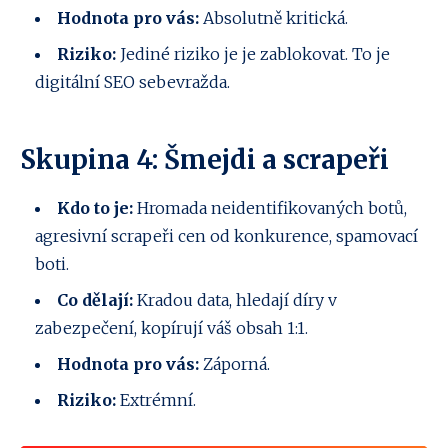
Hodnota pro vás:
Absolutně kritická.
Riziko:
Jediné riziko je je zablokovat. To je
digitální SEO sebevražda.
Skupina 4: Šmejdi a scrapeři
Kdo to je:
Hromada neidentifikovaných botů,
agresivní scrapeři cen od konkurence, spamovací
boti.
Co dělají:
Kradou data, hledají díry v
zabezpečení, kopírují váš obsah 1:1.
Hodnota pro vás:
Záporná.
Riziko:
Extrémní.