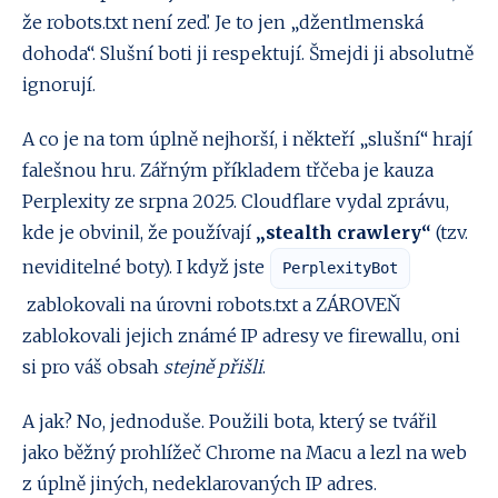
že robots.txt není zeď. Je to jen „džentlmenská
dohoda“. Slušní boti ji respektují. Šmejdi ji absolutně
ignorují.
A co je na tom úplně nejhorší, i někteří „slušní“ hrají
falešnou hru. Zářným příkladem třčeba je kauza
Perplexity ze srpna 2025. Cloudflare vydal zprávu,
kde je obvinil, že používají
„stealth crawlery“
(tzv.
neviditelné boty). I když jste
PerplexityBot
zablokovali na úrovni robots.txt a ZÁROVEŇ
zablokovali jejich známé IP adresy ve firewallu, oni
si pro váš obsah
stejně přišli
.
A jak? No, jednoduše. Použili bota, který se tvářil
jako běžný prohlížeč Chrome na Macu a lezl na web
z úplně jiných, nedeklarovaných IP adres.