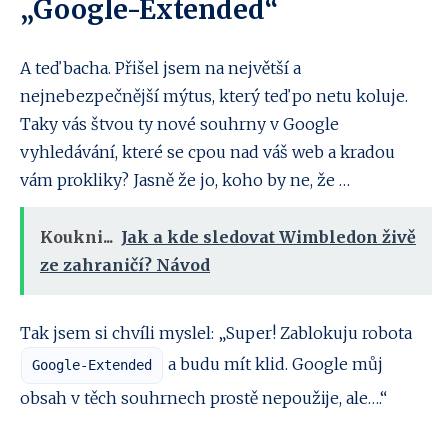
„Google-Extended“
A teď bacha. Přišel jsem na největší a
nejnebezpečnější mýtus, který teď po netu koluje.
Taky vás štvou ty nové souhrny v Google
vyhledávání, které se cpou nad váš web a kradou
vám prokliky? Jasně že jo, koho by ne, že …
Koukni...
Jak a kde sledovat Wimbledon živě
ze zahraničí? Návod
Tak jsem si chvíli myslel: „Super! Zablokuju robota
a budu mít klid. Google můj
Google-Extended
obsah v těch souhrnech prostě nepoužije, ale….“