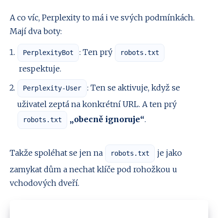
A co víc, Perplexity to má i ve svých podmínkách.
Mají dva boty:
: Ten prý
PerplexityBot
robots.txt
respektuje.
: Ten se aktivuje, když se
Perplexity-User
uživatel zeptá na konkrétní URL. A ten prý
„obecně ignoruje“
.
robots.txt
Takže spoléhat se jen na
je jako
robots.txt
zamykat dům a nechat klíče pod rohožkou u
vchodových dveří.