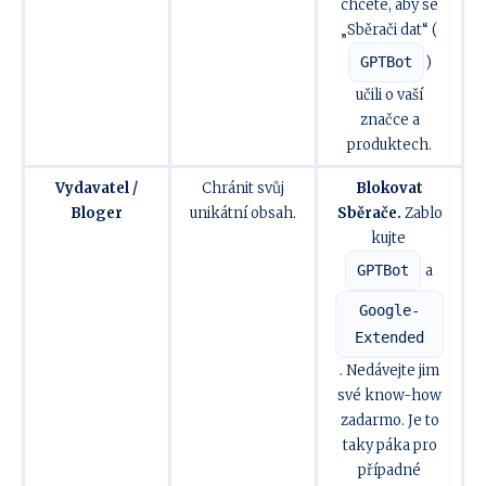
chcete, aby se
„Sběrači dat“ (
GPTBot
)
učili o vaší
značce a
produktech.
Vydavatel /
Chránit svůj
Blokovat
Bloger
unikátní obsah.
Sběrače.
Zablo
kujte
GPTBot
a
Google-
Extended
. Nedávejte jim
své know-how
zadarmo. Je to
taky páka pro
případné