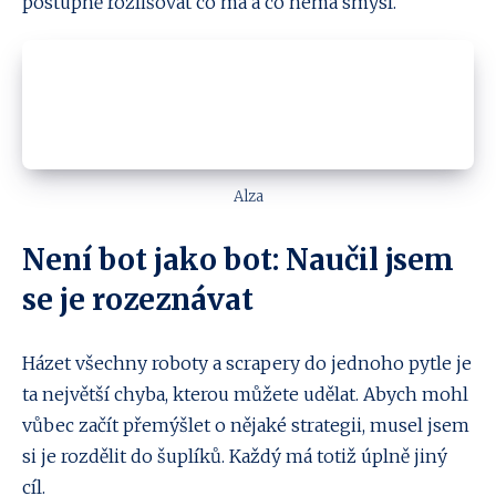
postupně rozlišovat co má a co nemá smysl.
Alza
Není bot jako bot: Naučil jsem
se je rozeznávat
Házet všechny roboty a scrapery do jednoho pytle je
ta největší chyba, kterou můžete udělat. Abych mohl
vůbec začít přemýšlet o nějaké strategii, musel jsem
si je rozdělit do šuplíků. Každý má totiž úplně jiný
cíl.