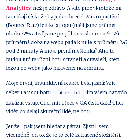
Analytics
, než je zdrávo. A víte proč? Protože mi
tam lítají čísla, že by jeden brečel. Míra opuštění
(Bounce Rate) letí ke stropu (měli jsme průměr
okolo 32% a teď jsme po půl roce skoro na 60%),
průměrná doba na webu padá k nule z průměru 2:43
pod 2 minuty. A moje první myšlenka? Aha, to
budou určitě různí boti, scrapeři a crawleři, kteří
lezou po webu jako mravenci na zmrlinu.
Moje první, instinktivní reakce byla jasná: Vzít
sekeru a v souboru
jim všem natvrdo
robots.txt
zakázat vstup. Chci mít přece v GA čistá data! Chci
vidět, co dělají skuteční lidé, ne boti.
Jenže… pak jsem hledat a pátrat. Zjistil jsem
víceméně jen to, že je to celé zatraceně složitější.