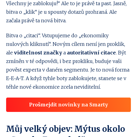
Všechny je zablokuju!“ Ale to je právě ta past. Jasně,
bitva o „klik“ je u spousty dotazů prohraná. Ale
začala právě ta nová bitva.
Bitva o „citaci“. Vstupujeme do „ekonomiky
nulových kliknutí“. Novým cílem není jen proklik,
ale
viditelnost značky
a
autoritativní citace
. Být
zmíněn v té odpovědi, i bez prokliku, buduje vaši
pověst experta v daném segmentu. Je to nová forma
E-E-A-T. A když tyhle boty zablokujete, stanete se v
téhle nové ekonomice zcela neviditelní.
Prošmejdit novinky na Smarty
Můj velký objev: Mýtus okolo