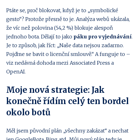
Ptáte se, proč blokovat, když je to „symbolické
gesto“? Protože přesně to je. Analýza webů ukázala,
že víc než polovina (54,2 %) blokuje alespoň
jednoho bota. Dělají to jako
páku pro vyjednávání
.
Je to způsob, jak říct: „Naše data nejsou zadarmo.
Pojďme se bavit o licenční smlouvě.“ A funguje to –
viz nedávná dohoda mezi Associated Press a
OpenAI.
Moje nová strategie: Jak
konečně řídím celý ten bordel
okolo botů
Měl jsem původní plán „všechny zakázat“ a nechat
jen GoogleBota, Bing atd.. Můj nový plán tedy je