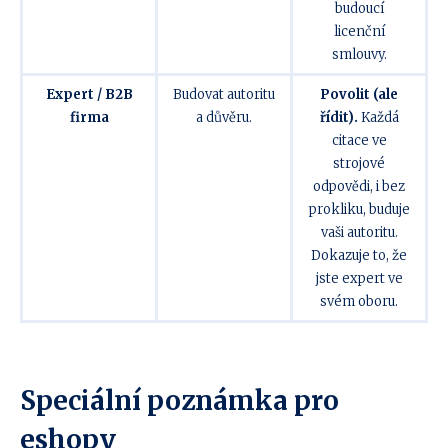
budoucí
licenční
smlouvy.
Expert / B2B
Budovat autoritu
Povolit (ale
firma
a důvěru.
řídit).
Každá
citace ve
strojové
odpovědi, i bez
prokliku, buduje
vaši autoritu.
Dokazuje to, že
jste expert ve
svém oboru.
Speciální poznámka pro
eshopy