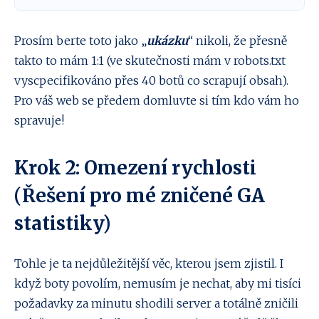
User-agent: ChatGPT-User

Prosím berte toto jako „
ukázku
“ nikoli, že přesně
takto to mám 1:1 (ve skutečnosti mám v robots.txt
vyscpecifikováno přes 40 botů co scrapují obsah).
Pro váš web se předem domluvte si tím kdo vám ho
spravuje!
Krok 2: Omezení rychlosti
(Řešení pro mé zničené GA
statistiky)
Tohle je ta nejdůležitější věc, kterou jsem zjistil. I
když boty povolím, nemusím je nechat, aby mi tisíci
požadavky za minutu shodili server a totálně zničili