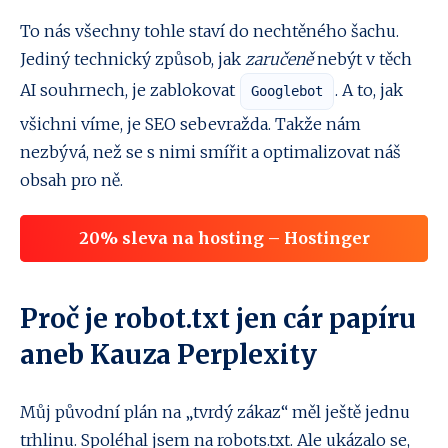
To nás všechny tohle staví do nechtěného šachu.
Jediný technický způsob, jak
zaručeně
nebýt v těch
AI souhrnech, je zablokovat
. A to, jak
Googlebot
všichni víme, je SEO sebevražda. Takže nám
nezbývá, než se s nimi smířit a optimalizovat náš
obsah pro ně.
20% sleva na hosting – Hostinger
Proč je robot.txt jen cár papíru
aneb Kauza Perplexity
Můj původní plán na „tvrdý zákaz“ měl ještě jednu
trhlinu. Spoléhal jsem na robots.txt. Ale ukázalo se,