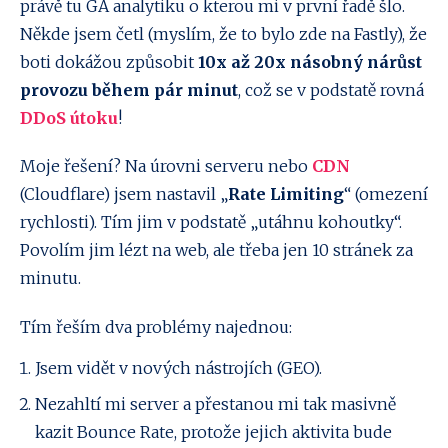
právě tu GA analytiku o kterou mi v první řadě šlo.
Někde jsem četl (myslím, že to bylo zde na Fastly), že
boti dokážou způsobit
10x až 20x násobný nárůst
provozu během pár minut
, což se v podstatě rovná
DDoS útoku
!
Moje řešení? Na úrovni serveru nebo
CDN
(Cloudflare) jsem nastavil „
Rate Limiting
“ (omezení
rychlosti). Tím jim v podstatě „utáhnu kohoutky“.
Povolím jim lézt na web, ale třeba jen 10 stránek za
minutu.
Tím řeším dva problémy najednou:
Jsem vidět v nových nástrojích (GEO).
Nezahltí mi server a přestanou mi tak masivně
kazit Bounce Rate, protože jejich aktivita bude