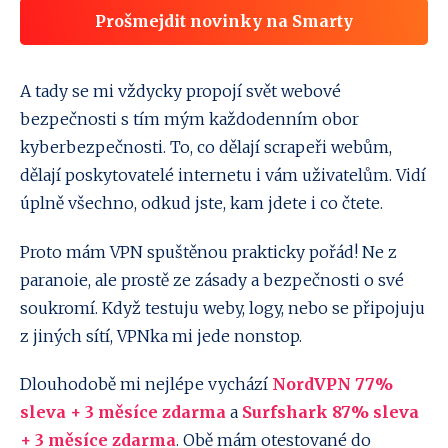
Prošmejdit novinky na Smarty
A tady se mi vždycky propojí svět webové
bezpečnosti s tím mým každodenním obor
kyberbezpečnosti. To, co dělají scrapeři webům,
dělají poskytovatelé internetu i vám uživatelům. Vidí
úplně všechno, odkud jste, kam jdete i co čtete.
Proto mám VPN spuštěnou prakticky pořád! Ne z
paranoie, ale prostě ze zásady a bezpečnosti o své
soukromí. Když testuju weby, logy, nebo se připojuju
z jiných sítí, VPNka mi jede nonstop.
Dlouhodobě mi nejlépe vychází
NordVPN 77%
sleva + 3 měsíce zdarma
a
Surfshark 87% sleva
+ 3 měsíce zdarma
. Obě mám otestované do