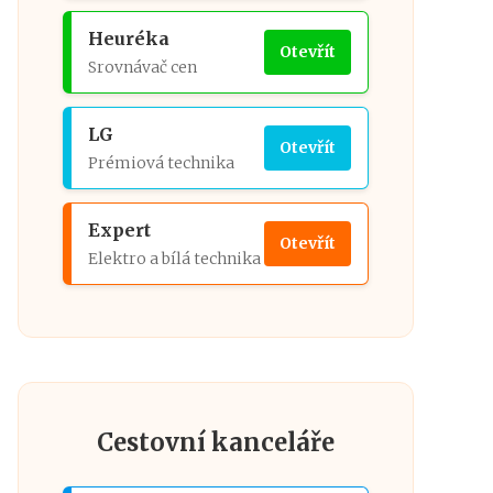
Heuréka
Otevřít
Srovnávač cen
LG
Otevřít
Prémiová technika
Expert
Otevřít
Elektro a bílá technika
Cestovní kanceláře