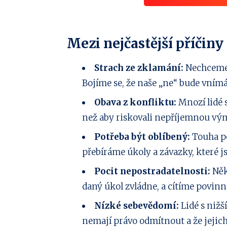
Mezi nejčastější příčiny 
Strach ze zklamání:
Nechceme z
Bojíme se, že naše „ne“ bude vním
Obava z konfliktu:
Mnozí lidé s
než aby riskovali nepříjemnou vý
Potřeba být oblíbený:
Touha po
přebíráme úkoly a závazky, které js
Pocit nepostradatelnosti:
Něk
daný úkol zvládne, a cítíme povinn
Nízké sebevědomí:
Lidé s niž
nemají právo odmítnout a že jejic