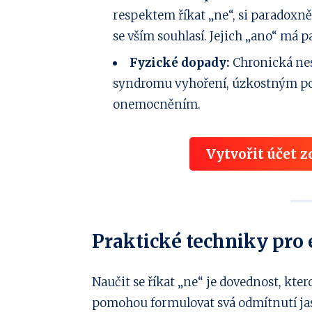
respektem říkat „ne“, si paradoxně z
se vším souhlasí. Jejich „ano“ má p
Fyzické dopady:
Chronická nes
syndromu vyhoření, úzkostným p
onemocněním.
Vytvořit účet 
Praktické techniky pro 
Naučit se říkat „ne“ je dovednost, kter
pomohou formulovat svá odmítnutí jas