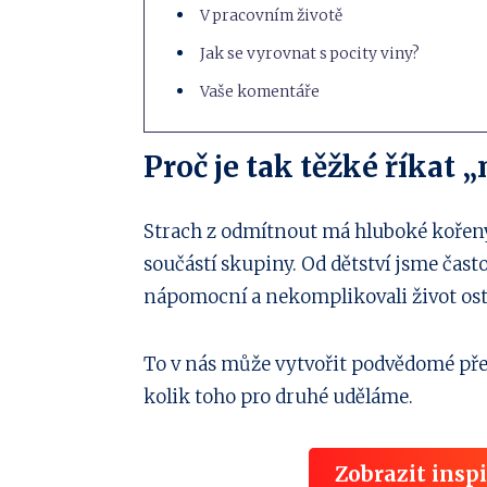
V pracovním životě
Jak se vyrovnat s pocity viny?
Vaše komentáře
Proč je tak těžké říkat „
Strach z odmítnout má hluboké kořeny 
součástí skupiny. Od dětství jsme čast
nápomocní a nekomplikovali život os
To v nás může vytvořit podvědomé přes
kolik toho pro druhé uděláme.
Zobrazit insp