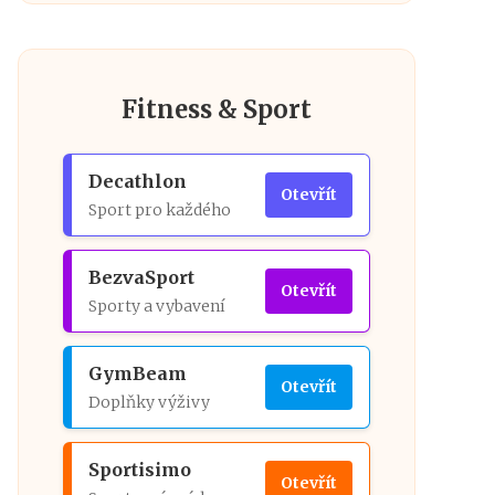
Fitness & Sport
Decathlon
Otevřít
Sport pro každého
BezvaSport
Otevřít
Sporty a vybavení
GymBeam
Otevřít
Doplňky výživy
Sportisimo
Otevřít