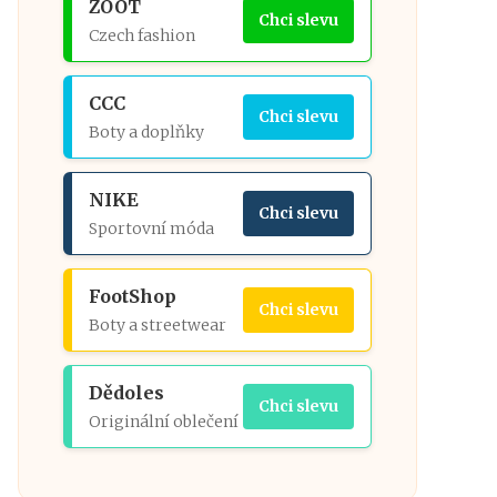
ZOOT
Chci slevu
Czech fashion
CCC
Chci slevu
Boty a doplňky
NIKE
Chci slevu
Sportovní móda
FootShop
Chci slevu
Boty a streetwear
Dědoles
Chci slevu
Originální oblečení