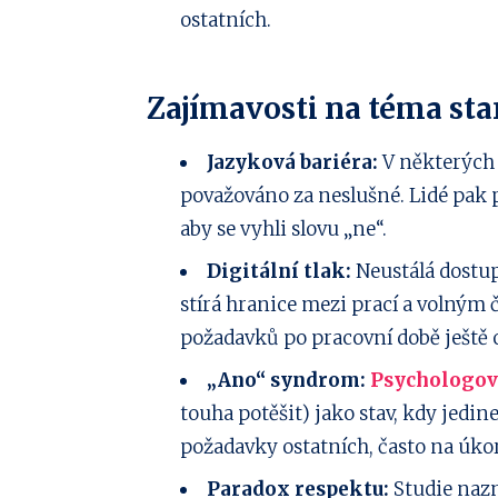
ostatních.
Zajímavosti na téma sta
Jazyková bariéra:
V některých 
považováno za neslušné. Lidé pak p
aby se vyhli slovu „ne“.
Digitální tlak:
Neustálá dostupn
stírá hranice mezi prací a volným 
požadavků po pracovní době ještě 
„Ano“ syndrom:
Psychologov
touha potěšit) jako stav, kdy jedin
požadavky ostatních, často na úkor
Paradox respektu:
Studie nazna