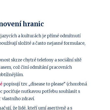
novení hranic
jazycích a kulturách je přímé odmítnutí
oužívají složité a často nejasné formulace,
ost skrze chytré telefony a sociální sítě
časem, což činí odmítání pracovních
obtížnějším.
é
popisují tzv. „disease to please“ (chorobná
ec pociťuje nutkavou potřebu souhlasit s
 vlastního zdraví.
čují, že lidé, kteří umí asertivně a s