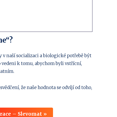
ne“?
v naší socializaci a biologické potřebě být
o vedeni k tomu, abychom byli vstřícní,
tatním.
vědčení, že naše hodnota se odvíjí od toho,
irace – Slevomat »