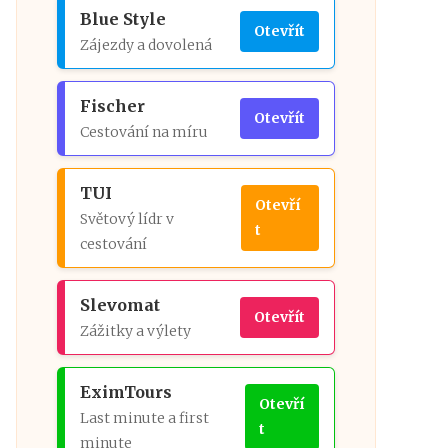
Blue Style
Otevřít
Zájezdy a dovolená
Fischer
Otevřít
Cestování na míru
TUI
Otevří
Světový lídr v
t
cestování
Slevomat
Otevřít
Zážitky a výlety
EximTours
Otevří
Last minute a first
t
minute