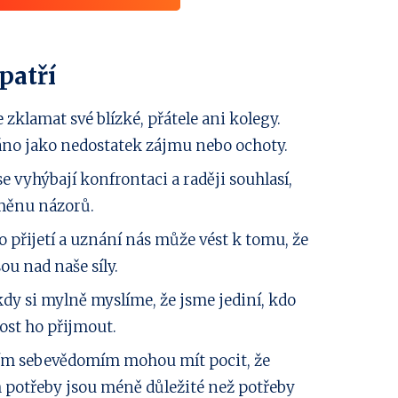
patří
klamat své blízké, přátele ani kolegy.
áno jako nedostatek zájmu nebo ochoty.
e vyhýbají konfrontaci a raději souhlasí,
měnu názorů.
 přijetí a uznání nás může vést k tomu, že
ou nad naše síly.
dy si mylně myslíme, že jsme jediní, kdo
ost ho přijmout.
ším sebevědomím mohou mít pocit, že
h potřeby jsou méně důležité než potřeby