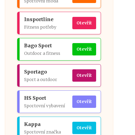
Sportovní móda
Insportline
Otevřít
Fitness potřeby
Bago Sport
Otevřít
Outdoor a fitness
Sportago
Otevřít
Sport a outdoor
HS Sport
Otevřít
Sportovní vybavení
Kappa
Otevřít
Sportovní značka