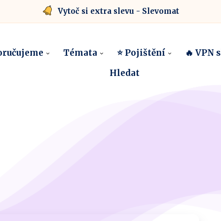
Vytoč si extra slevu - Slevomat
oručujeme
Témata
⭐ Pojištění
🔥 VPN 
Hledat