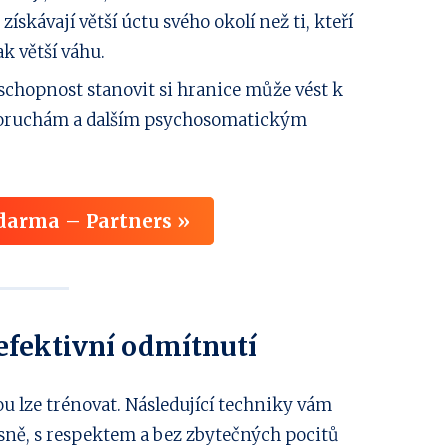
ískávají větší úctu svého okolí než ti, kteří
ak větší váhu.
chopnost stanovit si hranice může vést k
oruchám a dalším psychosomatickým
zdarma – Partners »
efektivní odmítnutí
ou lze trénovat. Následující techniky vám
ně, s respektem a bez zbytečných pocitů