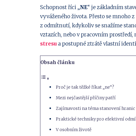
Sdílejte
Schopnost říci „
NE
“ je základním st
vyváženého života. Přesto se mnoho z 
na
Sdílejte
z odmítnutí, kdykoliv se snažíme stano
Facebook
na
Sdílejte
vztazích, nebo v pracovním prostředí,
stresu
a postupné ztrátě vlastní identi
Twitter
na
Sdílejte
Linkedin
na
Sdílejte
Obsah článku
Pinterest
na
Sdílejte
Email
na
Proč je tak těžké říkat „ne“?
Mezi nejčastější příčiny patří
Whatsapp
Zajímavosti na téma stanovení hranic
Praktické techniky pro efektivní odmí
V osobním životě