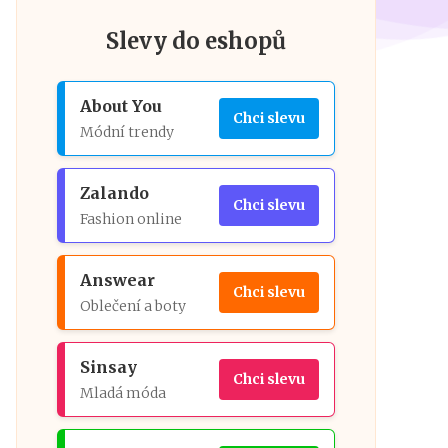
Slevy do eshopů
About You
Chci slevu
Módní trendy
Zalando
Chci slevu
Fashion online
Answear
Chci slevu
Oblečení a boty
Sinsay
Chci slevu
Mladá móda